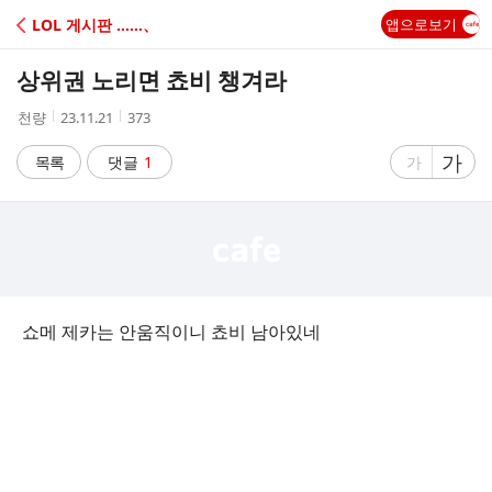
C
LOL 게시판 ‥‥‥、
앱으로보기
A
상위권 노리면 쵸비 챙겨라
F
작
작
조
천량
23.11.21
373
성
성
회
E
자
시
수
글
가
글
목록
댓글
1
가
간
자
자
크
크
기
기
크
작
게
게
쇼메 제카는 안움직이니 쵸비 남아있네