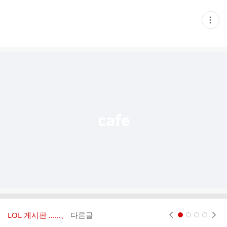
현
재
게
시
글
추
가
기
능
열
기
LOL 게시판 ‥‥‥、
다른글
현재페이지 1
2
3
4