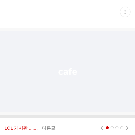
현
재
게
시
글
추
가
기
능
열
기
LOL 게시판 ‥‥‥、
다른글
현재페이지 1
2
3
4