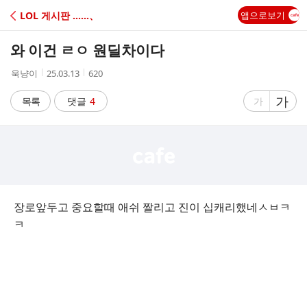
C
LOL 게시판 ‥‥‥、
앱으로보기
A
와 이건 ㄹㅇ 원딜차이다
F
작
작
조
욱냥이
25.03.13
620
성
성
회
E
자
시
수
글
가
글
목록
댓글
4
가
간
자
자
크
크
기
기
크
작
게
게
장로앞두고 중요할때 애쉬 짤리고 진이 십캐리했네ㅅㅂㅋ
ㅋ