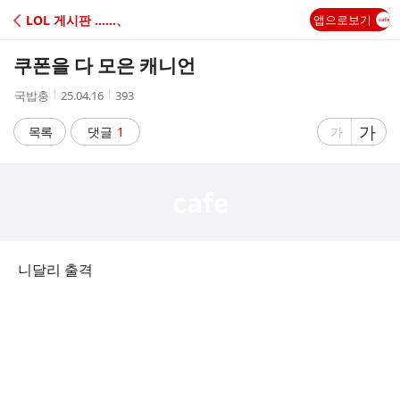
C
LOL 게시판 ‥‥‥、
앱으로보기
A
쿠폰을 다 모은 캐니언
F
작
작
조
국밥충
25.04.16
393
성
성
회
E
자
시
수
글
가
글
목록
댓글
1
가
간
자
자
크
크
기
기
크
작
게
게
니달리 출격