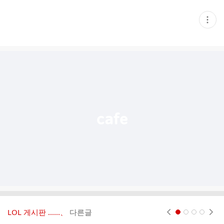
현
재
게
시
글
추
가
기
능
열
기
LOL 게시판 ‥‥‥、
다른글
현재페이지 1
2
3
4