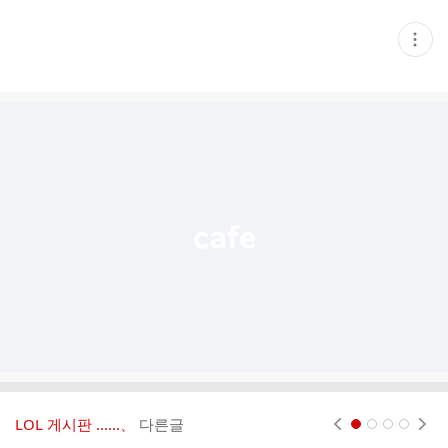
현
재
게
시
글
추
가
기
능
열
기
LOL 게시판 ‥‥‥、
다른글
현재페이지 1
2
3
4