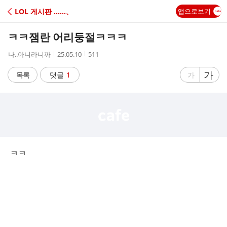
C
LOL 게시판 ‥‥‥、
앱으로보기
A
ㅋㅋ잼란 어리둥절ㅋㅋㅋ
F
작
작
조
나..아니라니까
25.05.10
511
성
성
회
E
자
시
수
글
가
글
목록
댓글
1
가
간
자
자
크
크
기
기
크
작
게
게
ㅋㅋ