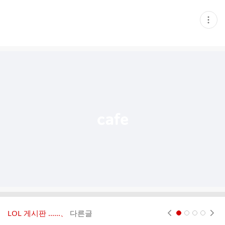
현
재
게
시
글
추
가
기
능
열
기
LOL 게시판 ‥‥‥、
다른글
현재페이지 1
2
3
4