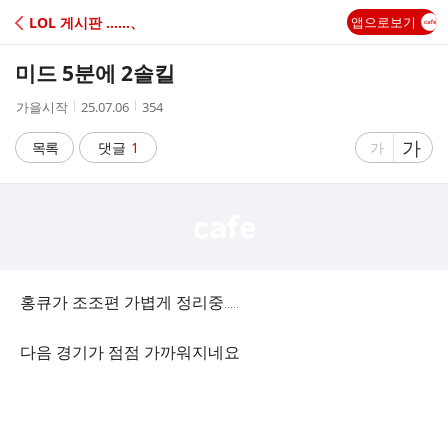
C
LOL 게시판 ‥‥‥、
앱으로보기
A
미드 5분에 2솔킬
F
작
작
조
가을시작
25.07.06
354
성
성
회
E
자
시
수
글
가
글
목록
댓글
1
가
간
자
자
크
크
기
기
크
작
게
게
홍큐가 조조편 가볍게 정리중.....
다음 경기가 점점 가까워지네요