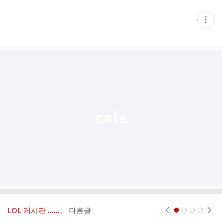
현
재
게
시
글
추
가
기
능
열
기
LOL 게시판 ‥‥‥、
다른글
현재페이지 1
2
3
4