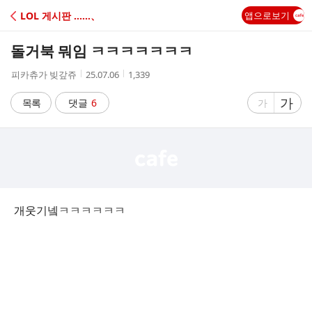
C
LOL 게시판 ‥‥‥、
앱으로보기
A
돌거북 뭐임 ㅋㅋㅋㅋㅋㅋㅋ
F
작
작
조
피카츄가 빚갚쥬
25.07.06
1,339
성
성
회
E
자
시
수
글
가
글
목록
댓글
6
가
간
자
자
크
크
기
기
크
작
게
게
개웃기넼ㅋㅋㅋㅋㅋㅋ