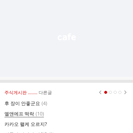
추
가
기
능
열
기
주식게시판 ‥‥‥..
다른글
현재페이지 1
2
3
4
댓
후 장이 안좋군요
(
4
)
하
글
댓
엘앤에프 떡락
(
10
)
글
카카오 왤케 오르지?
와