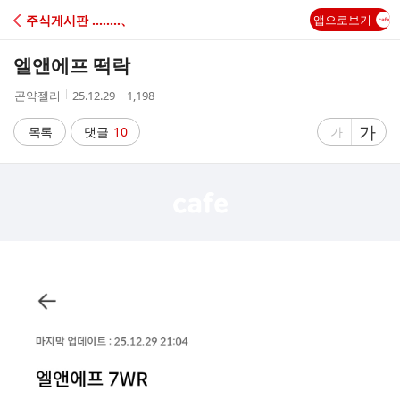
C
주식게시판 ‥‥‥‥、
앱으로보기
A
엘앤에프 떡락
F
작
작
조
곤약젤리
25.12.29
1,198
성
성
회
E
자
시
수
글
가
글
목록
댓글
10
가
간
자
자
크
크
기
기
크
작
게
게