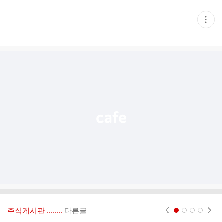
현
재
게
시
글
추
가
기
능
열
기
주식게시판 ‥‥‥..
다른글
현재페이지 1
2
3
4