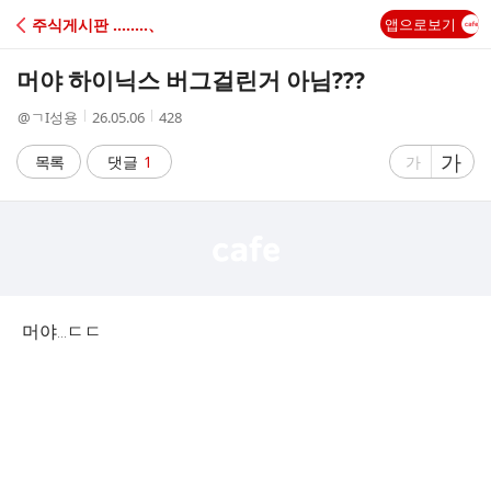
C
주식게시판 ‥‥‥‥、
앱으로보기
A
머야 하이닉스 버그걸린거 아님???
F
작
작
조
@ㄱI성용
26.05.06
428
성
성
회
E
자
시
수
글
가
글
목록
댓글
1
가
간
자
자
크
크
기
기
크
작
게
게
머야...ㄷㄷ