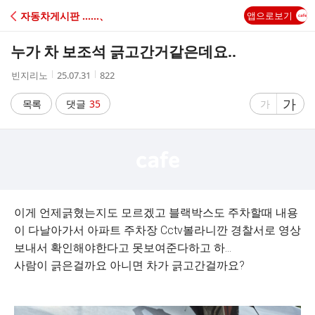
C
자동차게시판 ‥‥‥、
앱으로보기
A
누가 차 보조석 긁고간거같은데요..
F
작
작
조
빈지리노
25.07.31
822
성
성
회
E
자
시
수
글
가
글
목록
댓글
35
가
간
자
자
크
크
기
기
크
작
게
게
이게 언제긁혔는지도 모르겠고 블랙박스도 주차할때 내용
이 다날아가서 아파트 주차장 Cctv볼라니깐 경찰서로 영상
보내서 확인해야한다고 못보여준다하고 하...
사람이 긁은걸까요 아니면 차가 긁고간걸까요?