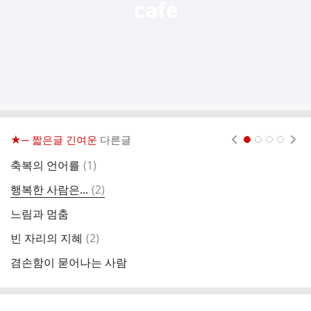
★─ 짧은글 긴여운
다른글
현재페이지 1
2
3
4
댓
축복의 언어를
(
1
)
먼
글
댓
행복한 사람은...
(
2
)
짧
글
느림과 멈춤
그
댓
빈 자리의 지혜
(
2
)
좋
글
겸손함이 묻어나는 사람
바