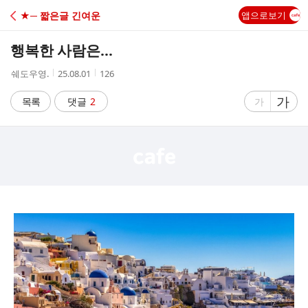
C
★─ 짧은글 긴여운
앱으로보기
A
행복한 사람은...
F
작
작
조
쉐도우영.
25.08.01
126
성
성
회
E
자
시
수
글
가
글
목록
댓글
2
가
간
자
자
크
크
기
기
크
작
게
게