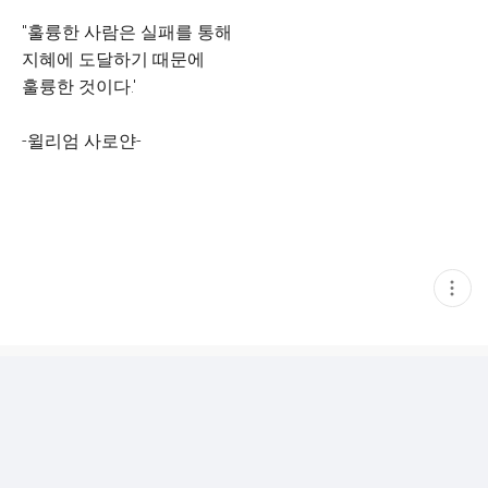
"훌륭한 사람은 실패를 통해
지혜에 도달하기 때문에
훌륭한 것이다.'
-윌리엄 사로얀-
현
재
게
시
글
추
가
기
능
열
기