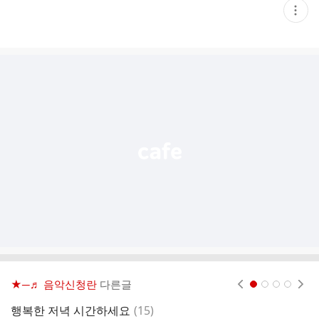
현
재
게
시
글
추
가
기
능
열
기
★─♬ 음악신청란
다른글
현재페이지 1
2
3
4
댓
행복한 저녁 시간하세요
(
15
)
임