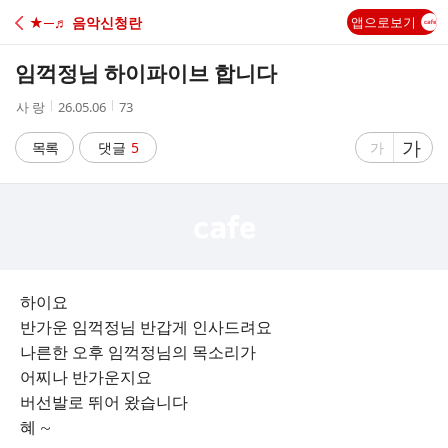
C
★─♬ 음악신청란
앱으로보기
A
임꺽정님 하이파이브 합니다
F
작
작
조
사 랑
26.05.06
73
성
성
회
E
자
시
수
글
가
글
목록
댓글
5
가
간
자
자
크
크
기
기
크
작
게
게
하이요
반가운 임꺽정님 반갑게 인사드려요
나른한 오후 임꺽정님의 목소리가
어찌나 반가운지요
버선발로 뛰어 왔습니다
혜 ~