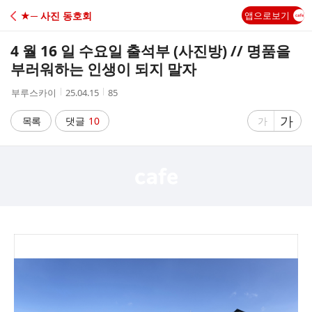
C
★─ 사진 동호회
앱으로보기
A
4 월 16 일 수요일 출석부 (사진방) // 명품을
F
부러워하는 인생이 되지 말자
작
작
조
부루스카이
25.04.15
85
E
성
성
회
자
시
수
글
가
글
목록
댓글
10
가
간
자
자
크
크
기
기
크
작
게
게