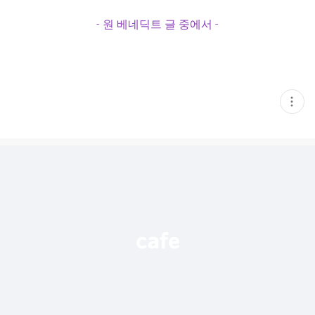
- 원 베네딕트 글 중에서 -
현
재
게
시
글
추
가
기
능
열
기