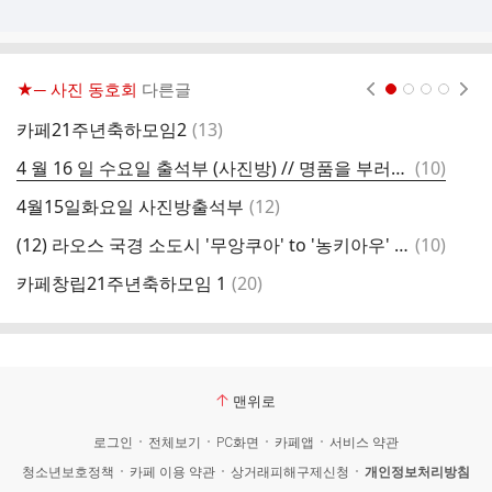
★─ 사진 동호회
다른글
현재페이지 1
2
3
4
댓
카페21주년축하모임2
(
13
)
4
글
댓
4 월 16 일 수요일 출석부 (사진방) // 명품을 부러워하는 인생이 되지 말자
(
10
)
(
글
댓
4월15일화요일 사진방출석부
(
12
)
(
글
댓
(12) 라오스 국경 소도시 '무앙쿠아' to '농키아우' 배로 이동 (절경) 3/8~3/9
(
10
)
4
글
댓
카페창립21주년축하모임 1
(
20
)
실
글
맨위로
로그인
전체보기
PC화면
카페앱
서비스 약관
청소년보호정책
카페 이용 약관
상거래피해구제신청
개인정보처리방침