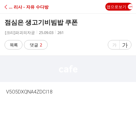
C
… 리사 - 자유 수다방
앱으로보기
A
점심은 생고기비빔밥 쿠폰
F
작
작
조
[크리]파괴의자궁
25.09.03
261
성
성
회
E
자
시
수
글
가
글
목록
댓글
2
가
간
자
자
크
크
기
기
크
작
게
게
V5O5DXQNA4ZDCI18