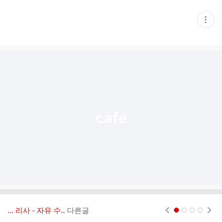
현
재
게
시
글
추
가
기
능
열
기
… 리사 - 자유 수..
다른글
현재페이지 1
2
3
4