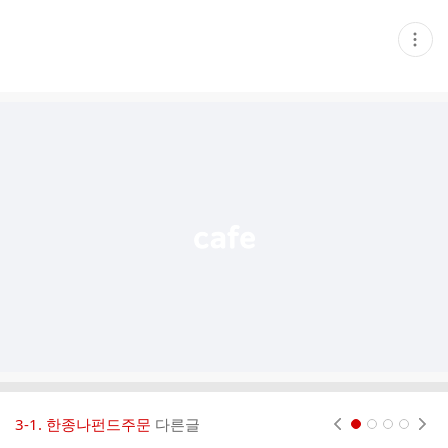
현
재
게
시
글
추
가
기
능
열
기
3-1. 한종나펀드주문
다른글
현재페이지 1
2
3
4