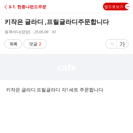
C
3-1. 한종나펀드주문
앱으로보기
A
키작은 글라디 ,프릴글라디주문합니다
F
작
작
조
동쪽바다(양양)
25.05.09
61
성
성
회
E
자
시
수
글
가
글
목록
댓글
2
가
간
자
자
크
크
기
기
크
작
게
게
키작은 글라디.프릴글라디 각1세트 주문합니다