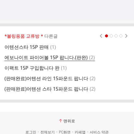
*볼링용품 교류방 *
다른글
현재페이지 1
2
3
4
댓
어텐션스타 15P 판매
(
1
)
[
글
댓
에보나이트 파이어볼 15P 팝니다.(판완)
(
2
)
피
글
댓
이팩트 15P 구입합니다 완
(
1
)
(
글
댓
(판매완료)어텐션 라인 15파운드 팝니다
(
2
)
블
글
댓
(판매완료)어텐션 스타 15파운드 팝니다
(
2
)
글
맨위로
로그인
전체보기
PC화면
카페앱
서비스 약관