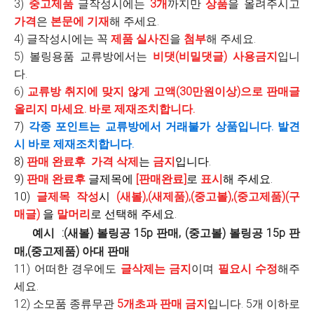
3)
중고제품
글작성시에는
3개
까지만
상품
을 올려주시고
가격
은
본문에 기재
해 주세요.
4) 글작성시에는 꼭
제품 실사진
을
첨부
해 주세요.
5) 볼링용품 교류방에서는
비댓(비밀댓글) 사용금지
입니
다.
6)
교류방 취지에 맞지 않게 고액(30만원이상)으로 판매글
올리지 마세요. 바로 제재조치합니다.
7)
각종 포인트는 교류방에서 거래불가 상품입니다. 발견
시 바로 제재조치합니다.
8)
판매 완료후
가격
삭제
는
금지
입니다.
9)
판매 완료후
글제목에
[판매완료]
로
표시
해 주세요.
10)
글제목 작성
시
(새볼),(새제품),(중고볼),(중고제품)(구
매글)
을
말머리
로 선택해 주세요.
예시 :(새볼) 볼링공 15p 판매, (중고볼) 볼링공 15p 판
매,(중고제품) 아대 판매
11)
어떠한 경우에도
글삭제는 금지
이며
필요시 수정
해주
세요.
12) 소모품 종류무관
5개초과 판매 금지
입니다. 5개 이하로