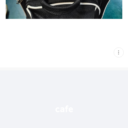
현
재
게
시
글
추
가
기
능
열
기