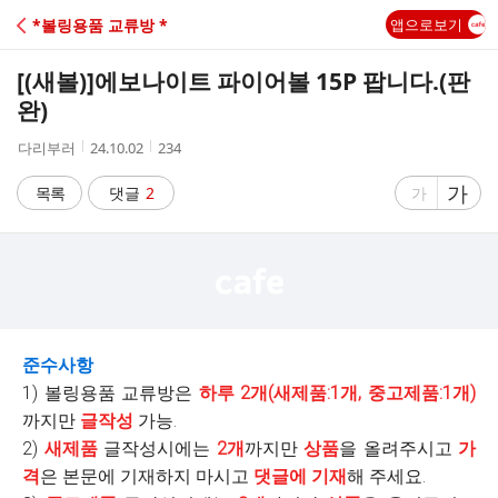
C
*볼링용품 교류방 *
앱으로보기
A
[(새볼)]
에보나이트 파이어볼 15P 팝니다.(판
F
완)
작
작
조
다리부러
24.10.02
234
E
성
성
회
자
시
수
글
가
글
목록
댓글
2
가
간
자
자
크
크
기
기
크
작
게
게
준수사항
1) 볼링용품 교류방은
하루 2개(새제품:1개, 중고제품:1개
)
까지만
글작성
가능.
2)
새제품
글작성시에는
2개
까지만
상품
을 올려주시고
가
격
은 본문에 기재하지 마시고
댓글에 기재
해 주세요.