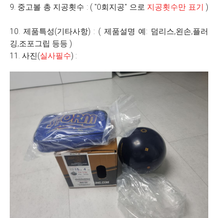
9. 중고볼 총 지공횟수 : ( "0회지공" 으로
지공횟수만 표기
)
10. 제품특성(기타사항) : ( 제품설명 예: 덤리스,왼손,플러
깅,조포그립 등등 )
11. 사진(
실사필수
) :