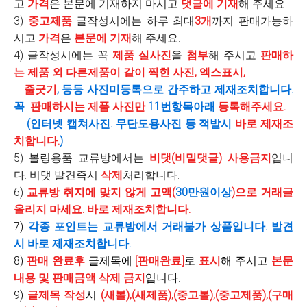
고
가격
은 본문에 기재하지 마시고
댓글에 기재
해 주세요.
3)
중고제품
글작성시에는 하루 최대
3개
까지 판매가능하
시고
가격
은
본문에 기재
해 주세요.
4) 글작성시에는 꼭
제품 실사진
을
첨부
해 주시고
판매하
는 제품 외 다른제품이 같이 찍힌 사진, 엑스표시,
줄긋기
, 등등 사진미등록으로 간주하고 제재조치합니다.
꼭
판매하시는 제품 사진만
11번항목아래
등록해주세요.
(인터넷 캡쳐사진. 무단도용사진 등 적발시
바로 제재조
치합니다.
)
5) 볼링용품 교류방에서는
비댓(비밀댓글) 사용금지
입니
다. 비댓 발견즉시
삭제
처리합니다.
6)
교류방 취지에 맞지 않게 고액(
30만원이상
)으로 거래글
올리지 마세요. 바로 제재조치합니다.
7)
각종 포인트는 교류방에서 거래불가 상품입니다. 발견
시 바로 제재조치합니다.
8)
판매 완료후
글제목에
[판매완료]
로
표시
해 주시고
본문
내용 및 판매금액
삭제 금지
입니다.
9)
글제목 작성
시
(새볼),(새제품),(중고볼),(중고제품),(구매