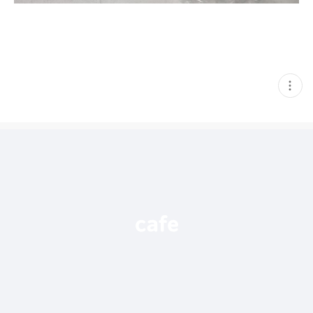
현
재
게
시
글
추
가
기
능
열
기