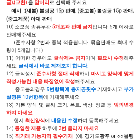
글),(교환)
을
말머리
로 선택해 주세요.
예시 :(새볼) 볼링공 15p 판매, (중고볼) 볼링공 15p 판매,
(중고제품) 아대 판매
10) 소모품 종류무관
5개초과 판매 금지
입니다. 5개 이하로
판매해주세요.
(준수사항 2번과 중복 적용됩니다. 묶음판매도 최대 수
량이 5개입니다.)
11)
어떠한 경우에도
글삭제는 금지
이며
필요시 수정
해주
세요.
글삭제시 바로 제재조치 합니다.
12) 글작성시
준수사항 절대 삭제
하시
마시고
양식에 맞게
작성가능한 내용 빠짐없이 작성
해주세요.
중고볼의경우
9번항목에 총지공횟수
기재하시고
부가
설명은 10번항목
에 기재해주세요.
13) 기본 양식 및 글씨 크기, 폰트, 색상, 정렬 등
임의변경
하지 마세요
.
항시
최신양식
에
내용만 수정
하여 등록해주세요.
14)
동일한 제품
하루에
2번 올리지 마세요
.
15)
직거래 가능지역 필수기재
(예: 경기도광주 or ○○볼링