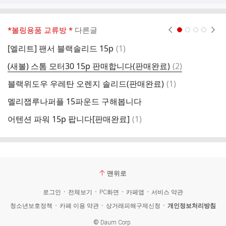
*볼링용품 교류방 *
다른글
현재페이지 1
2
3
4
댓
[엘리트] 팬서 블랙솔리드 15p
(
1
)
글
댓
(새볼) 스톰 모터30 15p 판매합니다(판매완료)
(
2
)
모
글
댓
블랙위도우 우레탄 오렌지 솔리드(판매완료)
(
1
)
브
글
멜리잽루나퍼플 15파운드 구해봅니다
모
댓
어텐션 파워 15p 팝니다[판매완료]
(
1
)
크
글
맨위로
로그인
전체보기
PC화면
카페앱
서비스 약관
청소년보호정책
카페 이용 약관
상거래피해구제신청
개인정보처리방침
©
Daum Corp.