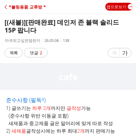
C
*볼링용품 교류방 *
앱으로보기
A
[(새볼)]
[판매완료] 데인저 존 블랙 솔리드
F
15P 팝니다
작
작
조
마귀되고싶은덤린이
26.05.06
138
E
성
성
회
자
시
수
글
가
글
목록
댓글
2
가
간
자
자
크
크
기
기
크
작
게
게
준수사항
(
필독
!!)
1) 글쓰기는
하루
2
개
까지만
글작성
가능.
(준수사항 위반 이동글 포함)
새제품과 중고제품 글은 말머리에 맞게 따로 작성.
2)
새제품
글작성시에는 하루 최대
2
개
까지 판매가능