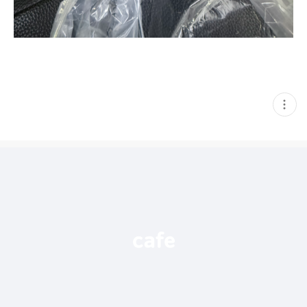
현
재
게
시
글
추
가
기
능
열
기