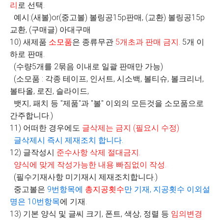
리
로 선택
.
예시:(새볼)or(중고볼) 볼링공15p판매, (교환) 볼링공15p
교환, (구매글) 아대구매
10) 새제품
소모품
은 종류무관
5
개초과 판매 금지
.
5개 이
하로 판매.
(수량5개를 2묶음 이내로 일괄 판매만 가능)
(소모품 : 각종 테이프, 인서트, 시소백, 볼티슈, 볼크리너,
볼타올, 로진, 슬라이드,
뱃지, 패치 등 "제품"과 "볼" 이외의 모든것을 소모품으로
간주합니다.)
11) 어떠한 경우에도
글삭제는 금지
(
필요시 수정
)
글삭제시 즉시 제재조치 합니다
.
12) 글작성시
준수사항 삭제 절대금지
.
양식에 맞게 작성가능한 내용 빠짐없이 작성
.
(필수기재사항 미기재시 제재조치합니다.)
중고볼은
9
번항목에
총지공횟수
만 기재
,
지공횟수 이외설
명은
10
번항목
에 기재.
13) 기본 양식 및 글씨 크기, 폰트, 색상, 정렬 등
임의변경