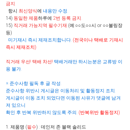
금지
.
항시
최신양식
에
내용만 수정
.
14)
동일한 제품
하루에
2
번 등록 금지
.
15)
직거래 가능지역 필수기재
(
예
:
○○
도
○○
시
or
○○
볼링장
등
)
미기재시 즉시 제재조치합니다
.
(
전국이나 택배로 기재시
즉시 제재조치
)
직거래 우선
!
택배 차선
!
택배거래만 하시는분은 교류방 이
용 불가
.
※
준수사항 필독 후 글 작성
.
준수사항 위반시 게시글은 이동처리 및 활동정지 조치
.
게시글이 이동 조치 되었다면 이동된 사유가 댓글에 남겨
져 있으니
확인 후 반복 위반하지 않도록 주의
.
(
반복위반 활동정지
)
1. 제품명 (
필수
) : 데인저 존 블랙 솔리드