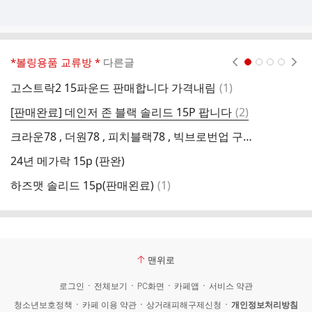
*볼링용품 교류방 *
다른글
현재페이지 1
2
3
4
댓
고스트락2 15파운드 판매합니다 가격내림
(
1
)
판
글
댓
[판매완료] 데인저 존 블랙 솔리드 15P 팝니다
(
2
)
엔
글
크라운78 , 더원78 , 피치블랙78 , 빅브로번업 구매합니다
24년 메가락 15p (판완)
이
댓
하즈맷 솔리드 15p(판매왼료)
(
1
)
글
맨위로
로그인
전체보기
PC화면
카페앱
서비스 약관
청소년보호정책
카페 이용 약관
상거래피해구제신청
개인정보처리방침