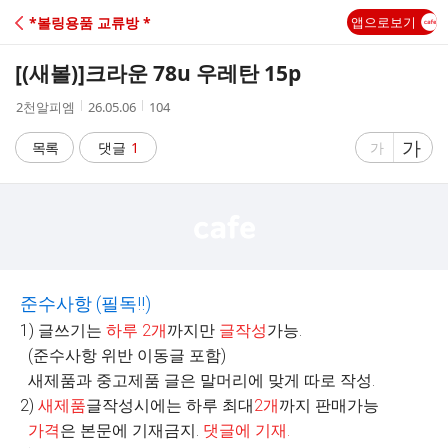
C
*볼링용품 교류방 *
앱으로보기
A
[(새볼)]
크라운 78u 우레탄 15p
F
작
작
조
2천알피엠
26.05.06
104
성
성
회
E
자
시
수
글
가
글
목록
댓글
1
가
간
자
자
크
크
기
기
크
작
게
게
준수사항
(
필독
!!)
1) 글쓰기는
하루
2
개
까지만
글작성
가능.
(준수사항 위반 이동글 포함)
새제품과 중고제품 글은 말머리에 맞게 따로 작성.
2)
새제품
글작성시에는 하루 최대
2
개
까지 판매가능
가격
은 본문에 기재금지.
댓글에 기재
.