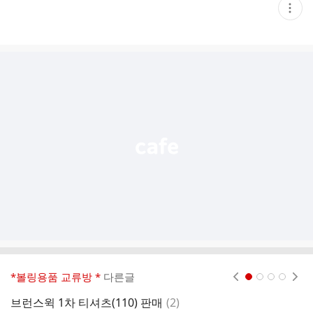
현
재
게
시
글
추
가
기
능
열
기
*볼링용품 교류방 *
다른글
현재페이지 1
2
3
4
댓
브런스윅 1차 티셔츠(110) 판매
(
2
)
블