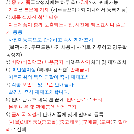
3)
중고제품
글작성시에는 하루 최대
3
개
까지 판매가능
가격
은
본문에 기재
.
(
하루글쓰기
2
회 이내에서 등록가능
)
4)
제품 실사진 첨부 필수
.
다른제품이 함께 노출되는사진
,
사진에 엑스표시나 줄긋
기
,
등등
사진미등록으로 간주하고 즉시 제재조치
.
(불펌사진, 무단도용사진 사용시 사기로 간주하고 영구활
동정지)
5)
비댓
(
비밀댓글
)
사용금지
.
비댓은
삭제
처리 및 제재조치.
6)
30
만원이상
(
택배비용포함
)
판매금지
.
이득편취의 목적 되팔이 즉시 제재조치
7)
각종
포인트
및
쿠폰
판매불가
.
발견시 즉시 제재조치합니다
.
8)
판매 완료후 제목 맨 끝에
[
판매완료
]
로
표시
.
본문 내용 및 판매금액 삭제 금지
9)
글제목 작성
시 판매제품에 맞게 말머리 등록
(
새볼
),(
새제품
),(
중고볼
),(
중고제품
),(
구매글
),(
교환
)
중
말머
리
로 선택
.