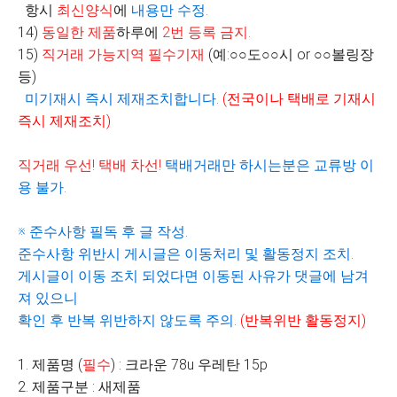
항시
최신양식
에
내용만 수정
.
14)
동일한 제품
하루에
2
번 등록 금지
.
15)
직거래 가능지역 필수기재
(
예
:
○○
도
○○
시
or
○○
볼링장
등
)
미기재시 즉시 제재조치합니다
.
(
전국이나 택배로 기재시
즉시 제재조치
)
직거래 우선
!
택배 차선
!
택배거래만 하시는분은 교류방 이
용 불가
.
※
준수사항 필독 후 글 작성
.
준수사항 위반시 게시글은 이동처리 및 활동정지 조치
.
게시글이 이동 조치 되었다면 이동된 사유가 댓글에 남겨
져 있으니
확인 후 반복 위반하지 않도록 주의
.
(
반복위반 활동정지
)
1. 제품명 (
필수
) : 크라운 78u 우레탄 15p
2. 제품구분 : 새제품