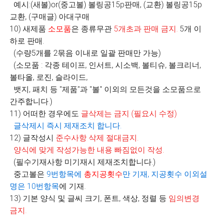
예시:(새볼)or(중고볼) 볼링공15p판매, (교환) 볼링공15p
교환, (구매글) 아대구매
10) 새제품
소모품
은 종류무관
5
개초과 판매 금지
.
5개 이
하로 판매.
(수량5개를 2묶음 이내로 일괄 판매만 가능)
(소모품 : 각종 테이프, 인서트, 시소백, 볼티슈, 볼크리너,
볼타올, 로진, 슬라이드,
뱃지, 패치 등 "제품"과 "볼" 이외의 모든것을 소모품으로
간주합니다.)
11) 어떠한 경우에도
글삭제는 금지
(
필요시 수정
)
글삭제시 즉시 제재조치 합니다
.
12) 글작성시
준수사항 삭제 절대금지
.
양식에 맞게 작성가능한 내용 빠짐없이 작성
.
(필수기재사항 미기재시 제재조치합니다.)
중고볼은
9
번항목에
총지공횟수
만 기재
,
지공횟수 이외설
명은
10
번항목
에 기재.
13) 기본 양식 및 글씨 크기, 폰트, 색상, 정렬 등
임의변경
금지
.