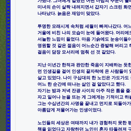
가렸다. 그녀에게 걸렸던 어떤 마법의 주문이 풀리
미녀의 손이 살짝 내려지면서 갑자기 스크린 화면
나타났다. 늙음은 재앙이 맞았다. ​

투명한 모래시계 속처럼 세월이 빠져나갔다. 어느 
거울에 비친 나의 모습이 눈에 들어왔다. 머리에도
서늘한 느낌이 들었다. 마음 기슭에도 눈송이들이 
영원할 것 같은 젊음이 어느순간 증발해 버리고 
걸음이 담장 모서리에 멈춰 선 것 같았다. ​

지난 이년간 한적과 완만한 죽음이 지배하는 듯한 
먼 인생길을 걸어 인생의 끝자락에 온 사람들이 있
살고 있었다. 나이 구십대의 한 노인은 가도가도 끝
어느 한 순간에 떠나는 삶인 걸 알았다고 했다.

자기는 밤과 저녁 잔광 사이의 아주 작은 틈을 즐기
자고 일어나 눈을 뜨는 게 그에게는 기적이고 하늘
그는 수십년간의 사명을 끝내고 먼지로 되돌아가는 
아름답게 저물어가는 인생이었다.​

노인들의 세상은 여태까지 내가 경험하지 못한 평
책을 읽었다고 자랑하던 노인이 혼자 따돌려져 구