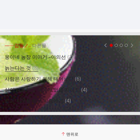
―····감동ノ..
다른글
현재페이지 1
2
3
4
댓
웅이네 농장 이야기 –이의선
(
2
)
여
글
댓
늙는다는 것
(
8
)
긍
글
댓
사람은 사랑하기 위해 태어났다
(
6
)
그
글
댓
삶이 분주하고 여유가 없을 지라도
(
4
)
진
글
댓
삶의 지혜를 찾는 사람에게
(
4
)
아
글
맨위로