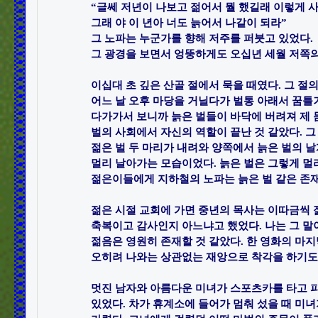
“글쎄 저년이 나보고 젊어서 뭘 했길래 이렇게 사
그래 야 이 년아 너도 늙어서 나같이 되라”​

그 노파는 누군가를 향해 저주를 퍼붓고 있었다. ​

그 광경을 보면서 엉뚱하게도 오십년 세월 저쪽의 
이십대 초 깊은 산골 절에서 묵을 때였다. 그 절의
어느 날 오후 마당을 거닐다가 벌통 아래서 꿈틀거
다가가서 보니까 늙은 벌들이 바닥에 버려져 제 몸
벌의 사회에서 자신의 역할이 끝난 것 같았다. 그 
젊은 벌 두 마리가 내려와 양쪽에서 늙은 벌의 날
멀리 날아가는 모습이었다. 늙은 벌은 그렇게 멀리
젊은이들에게 지하철의 노파는 늙은 벌 같은 존재일
젊은 시절 교회에 가면 중년의 목사는 이따금씩 젊
축복이고 감사인지 아느냐고 했었다. 나는 그 말이
젊음은 영원히 존재할 것 같았다. 한 영화의 마지막
오히려 나와는 상관없는 재앙으로 착각을 하기도 했다
멋진 남자와 아름다운 미녀가 스포츠카를 타고 
있었다. 차가 휴계소에 들어가 멈춰 섰을 때 미녀