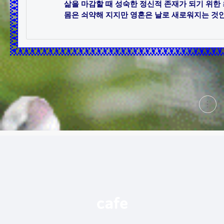
삶을 마감할 때 성숙한 정신적 존재가 되기 위한 
몸은 쇠약해 지지만 영혼은 날로 새로워지는 것인가
현
재
게
시
글
추
가
기
능
열
기