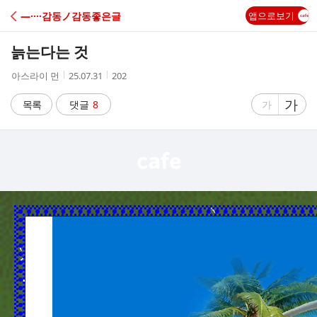
C
―····감동ノ감동좋은글
앱으로보기
A
늙는다는 것
F
작
작
조
아스라이 먼
25.07.31
202
성
성
회
E
자
시
수
글
가
글
목록
댓글
8
가
간
자
자
크
크
기
기
크
작
게
게