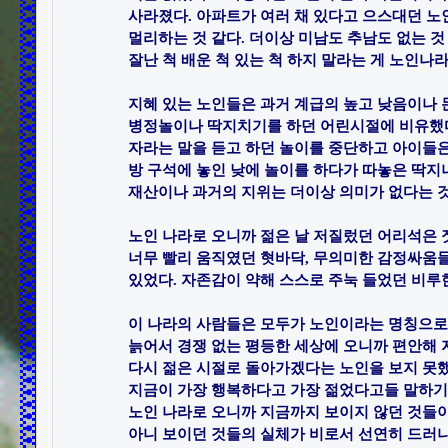
사라졌다.​ 아파트가 여러 채 있다고 으스대던 노
멀리하는 것 같다. 더이상 미남도 추남도 없는 것 
잘난 척 배운 척 있는 척 하지 말라는 게 노인나라의
지혜 있는 노인들은 과거 계급의 높고 낮음이나 돈
병정놀이나 딱지치기를 하던 어린시절에 비유했다.
자라는 말을 듣고 하던 놀이를 중단하고 아이들은 
방 구석에 놓인 낮에 놀이를 하다가 따놓은 딱지
재산이나 과거의 지위는 더이상 의미가 없다는 것이다
노인 나라로 오니까 젊은 날 저질렀던 어리석은 짓
너무 빨리 움직였던 혓바닥, 무의미한 감정싸움들 
있었다. 자존감이 약해 스스로 주눅 들었던 비루한 
이 나라의 사람들은 모두가 노인이라는 명칭으로 
늙어서 경쟁 없는 평등한 세상에 오니까 편안해 지기
다시 젊은 시절로 돌아가겠다는 노인을 보지 못했다
지금이 가장 행복하다고 가장 젊었다고들 말하기도 
노인 나라로 오니까 지금까지 보이지 않던 것들이 
아니 보이던 것들의 실체가 비로서 선연히 드러나는