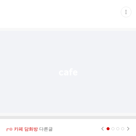
현
재
게
시
글
추
가
기
능
열
기
┏⊙ 카페 담화방
다른글
현재페이지 1
2
3
4