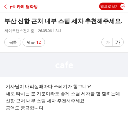
C
┏⊙ 카페 담화방
앱으로보기
A
부산 신항 근처 내부 스팀 세차 추천해주세요.
F
작
작
조
제이트랜스전지훈
26.05.06
341
성
성
회
E
자
시
수
글
가
글
목록
댓글
12
가
간
자
자
크
크
기
기
크
작
게
게
기사님이 내리실때마다 쓰레기가 항그네요.
새로 타시는 분 기분이라도 좋게 스팀 세차를 함 할려는데
신항 근처 내부 스팀 세차 추천해주세요.
금액도 궁금합니다.