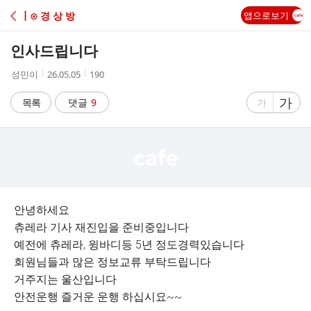
C
┃⊙ 경 상 방
앱으로보기
A
인사드립니다
F
작
작
조
성민이
26.05.05
190
성
성
회
E
자
시
수
글
가
글
목록
댓글
9
가
간
자
자
크
크
기
기
크
작
게
게
안녕하세요
츄레라 기사 재진입을 준비중입니다
예전에 츄레라, 윙바디등 5년 정도경력있습니다
회원님들과 많은 정보교류 부탁드립니다
거주지는 울산입니다
안전운행 즐거운 운행 하십시요~~