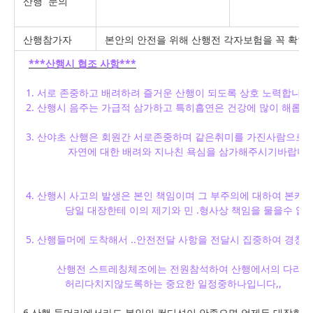
산행 문의
산행참가자
본안의 안전을 위해 산행전 각자보험을 꼭 확
***산행시 협조 사항***
1. 서로 존중하고 배려하려 즐거운 산행이 되도록 상호 노력합니다
2. 산행시 음주는 가급적 삼가하고 특히흡연은 건강에 많이 해롭습
3. 산야초 산행은 회원간 서로존중하며 같은취미를 가진사람으로
자연에 대한 배려와 지나친 욕심을 삼가해주시기바랍니다.
4. 산행시 사고의 발생은 본인 책임이며 그 부주의에 대하여 본카페
당일 대장한테
이의 제기와
민 .형사상 책임을 물을수 없
5. 산행들머에 도착해서 ..안전전달 사항을 전달시 집중하여 경청
산행전 스트레칭체조에는 전원참석하여 산행에서의 다리골
허리다치지않도록하는 중요한 일정중하나입니다,,
6.산행 들머리에서라도 본인의 컨디션이 안좋으면 언제든 대장한테