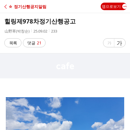
C
☆ 정기산행공지알림
앱으로보기
A
힐링제978차정기산행공고
F
작
작
조
山野草(박창순)
25.09.02
233
성
성
회
E
자
시
수
글
가
글
목록
댓글
21
가
간
자
자
크
크
기
기
크
작
게
게