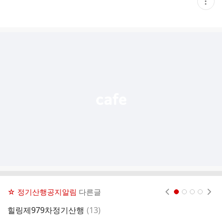
현
재
게
시
글
추
가
기
능
열
기
☆ 정기산행공지알림
다른글
현재페이지 1
2
3
4
댓
힐링제979차정기산행
(
13
)
힐
글