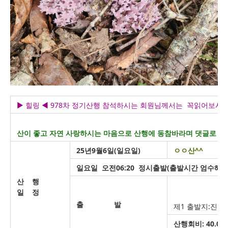
▶ 힐링
◀ 978차 정기산행 참석하시는 회원님께서는 꼭읽어보시
산이 좋고 자연 사랑하시는 마음으로 산행에 동참바라며 댓글로 
25년9월6일(일요일)
ㅇㅇ산^^
일요일 오전06:20 정시출발(출발시간 엄수해주
산 행
일
정
출 발
제1 출발지:진흥
산행회비: 40.00