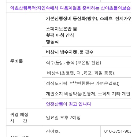
약초산행목적:자연속에서 다음계절을 준비하는 산야초들의보습
기본산행장비 등산화(방수), 스패츠 전지가위 
스페치보온밥 물
홧팩 아침 간식
행동식
비상시 방수자켓
,물 필수
준비물
식수(물), , 중식 (보온밥 전원)
비상식(초코렛, 떡 ,육포, 과일 등등),
점심도시락 ***반찬통은 가벼운걸로))
개인소지 비상약품(진통제, 소화제 기타 개인 약품 
안전산행이 최고 입니다
귀경 예정
일요일 오후 7예정
시 간
산야초.
010-3751-9631