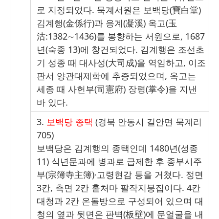
로 지정되었다
.
묵계서원은 보백당
(
寶白堂
)
김계행
(
金係行
)
과 응계
(
凝溪
)
옥고
(
玉
沽
:1382
∼
1436)
를 봉향하는 서원으로
, 1687
년
(
숙종
13)
에 창건되었다
.
김계행은 조선초
기 성종 때 대사성
(
大司成
)
을 역임하고
,
이조
판서 양관대제학에 추증되었으며
,
옥고는
세종 때 사헌부
(
司憲府
)
장령
(
掌令
)
을 지낸
바 있다
.
3.
보백당 종택
(
경북 안동시 길안면 묵계리
705)
보백당은 김계행의 종택인데
1480
년
(
성종
11)
식년문과에 병과로 급제한 후 종부시주
부
(
宗簿寺主簿
)·
고령현감 등을 거쳤다
.
정면
3
칸
,
측면
2
칸 홑처마 팔작지붕집이다
. 4
칸
대청과
2
칸 온돌방으로 구성되어 있으며 대
청의 옆과 뒷면은 판벽
(
板壁
)
에 문얼굴을 내