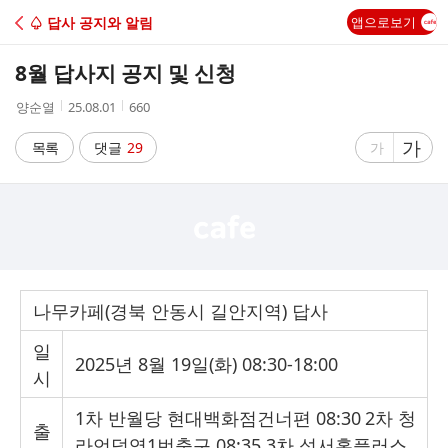
C
♤ 답사 공지와 알림
앱으로보기
A
8월 답사지 공지 및 신청
F
작
작
조
양순열
25.08.01
660
성
성
회
E
자
시
수
글
가
글
목록
댓글
29
가
간
자
자
크
크
기
기
크
작
게
게
나무카페
(
경북 안동시 길안지역
)
답사
일
2025
년
8
월
19
일
(
화
) 08:30-18:00
시
1
차 반월당 현대백화점건너편
08:30
2
차 청
출
라언덕역
1
번출구
08:35 3
차 성서홈플러스