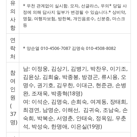
유
* 우천 관계없이 실시함. 모자, 선글라스, 우의* 당일 사
의
정에 의해 답사지 일부가 변경될 수 있습니다.* 상비약,
사
명찰, 여행자보험, 방한복, 개인음료수, 신분증, 마스크
등
항
연
락
* 양순열 010-4506-7087 김명숙 010-4508-8082
처
남: 이정웅, 김상기, 김병기, 박찬우, 이기조,
참
김윤상, 김희술, 박종봉, 방경곤, 류시용, 오
여
명수, 권기호, 김우한, 이대근, 현준관, 손병
인
완, 조재욱, 박종혁(18명)
원
여: 이석순, 김명숙, 손희숙, 여계동, 장태희,
(
최경연, 남명순, 이해선, 김귀숙, 조남숙, 손
37
숙희, 박복순, 서영춘, 안태숙, 정옥임, 우춘
명
)
석, 박성숙, 한명애, 이은실(19명)