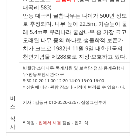
대곡리
583)
안동 대곡리 굴참나무는 나이가
500
년 정도
로 추정되며
,
나무 높이
22.5m,
가슴높이 둘
레
5.4m
로 우리나라 굴참나무 중 가장 크고
오래된 나무 중의 하나로 생물학적 보존가
치가 크므로
1982
년
11
월
9
일 대한민국의
천연기념물 제
288
호로 지정
·
보호하고 있다
.
반월당-소태나무-묵계서원 및 보백당-점심-용계은행나
무-안동포전시관-대구
8:30 10:20 11:00 12:20 14:00 15:00 16:00
* 상황에 따라 관람 장소나 시정이 변경될 수 있습니다.
버
기사 : 김동규 010-3526-3267, 삼성그린투어
스
식
* 아침 :
집에서 해결
점심 : 현지 식
사