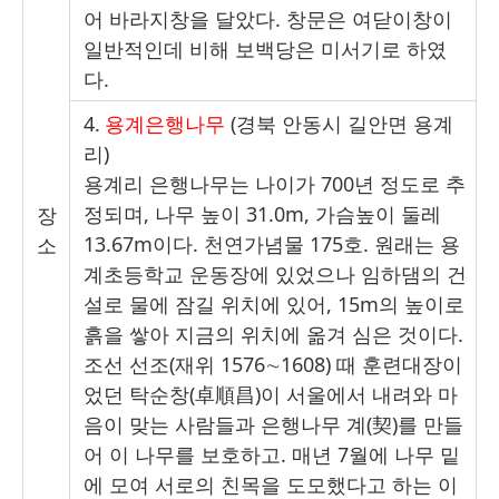
어 바라지창을 달았다
.
창문은 여닫이창이
일반적인데 비해 보백당은 미서기로 하였
다
.
4.
용계은행나무
(
경북 안동시 길안면 용계
리
)
용계리 은행나무는 나이가
700
년 정도로 추
정되며
,
나무 높이
31.0m,
가슴높이 둘레
장
13.67m
이다
.
천연가념물
175
호
.
원래는 용
소
계초등학교 운동장에 있었으나 임하댐의 건
설로 물에 잠길 위치에 있어
, 15m
의 높이로
흙을 쌓아 지금의 위치에 옮겨 심은 것이다
.
조선 선조
(
재위
1576
∼
1608)
때 훈련대장이
었던 탁순창
(
卓順昌
)
이 서울에서 내려와 마
음이 맞는 사람들과 은행나무 계
(
契
)
를 만들
어 이 나무를 보호하고
.
매년
7
월에 나무 밑
에 모여 서로의 친목을 도모했다고 하는 이