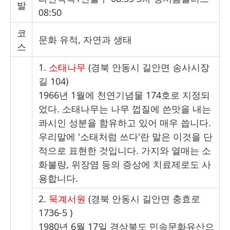
발
08:50
코
문화 유적
,
자연과 생태
스
1.
소태나무
(
경북 안동시 길안면 송사시장
길
104)
1966
년
1
월에 천연기념물
174
호로 지정되
었다
.
소태나무는 나무 껍질에 쓴맛을 내는
콰시인 성분을 함유하고 있어 매우 씁니다
.
우리말에
'
소태처럼 쓰다
'
란 말은 이것을 단
적으로 표현한 것입니다
.
가지와 열매는 소
화불량
,
위장염 등의 증상에 치료제로도 사
용합니다
.
2.
묵계서원
(
경북 안동시 길안면 충효로
1736-5 )
1980
년
6
월
17
일 경상북도 민속문화유산으