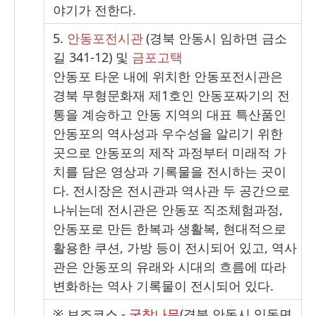
야기가 전한다
.
5.
안동포전시관
(
경북 안동시 임하면 금소
길
341-12)
및
금포고택
안동포 타운 내에 위치한 안동포전시관은
경북 무형문화재 제
1
호인 안동포짜기의 전
통을 계승하고 안동 지역의 대표 특산품인
안동포의 역사성과 우수성을 알리기 위한
곳으로 안동포의 제작 과정부터 미래적 가
치를 담은 영상과 기록물을 전시하는 곳이
다
.
전시장은 전시관과 역사관 두 공간으로
나뉘는데 전시관은 안동포 직조체험과정
,
안동포로 만든 한복과 생활복
,
현대적으로
활용한 쿠션
,
가방 등이 전시되어 있고
,
역사
관은 안동포의 유래와 시대의 흐름에 따라
변화하는 역사 기록물이 전시되어 있다
.
※
보조코스
-
굴참나무
(
경북 안동시 임동면