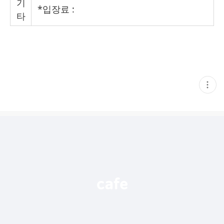
기
*
입장료
:
타
현
재
게
시
글
추
가
기
능
열
기