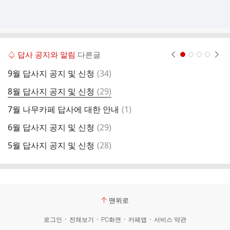
♤ 답사 공지와 알림
다른글
현재페이지 1
2
3
4
댓
9월 답사지 공지 및 신청
(
34
)
4
글
댓
8월 답사지 공지 및 신청
(
29
)
3
글
댓
7월 나무카페 답사에 대한 안내
(
1
)
2
글
댓
6월 답사지 공지 및 신청
(
29
)
김
글
댓
5월 답사지 공지 및 신청
(
28
)
나
글
맨위로
로그인
전체보기
PC화면
카페앱
서비스 약관