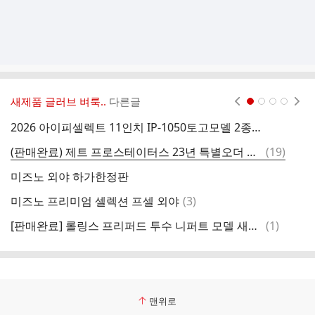
새제품 글러브 벼룩..
다른글
현재페이지 1
2
3
4
2026 아이피셀렉트 11인치 IP-1050토고모델 2종 입고 및 잔여재고 행사중
제
댓
(판매완료) 제트 프로스테이터스 23년 특별오더 겐다 소스케
(
19
)
글
미즈노 외야 하가한정판
댓
미즈노 프리미엄 셀렉션 프셀 외야
(
3
)
윌
글
댓
[판매완료] 롤링스 프리퍼드 투수 니퍼트 모델 새제품
(
1
)
(
글
맨위로