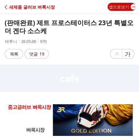
C
새제품 글러브 벼룩시장
앱으로보기
A
(판매완료) 제트 프로스테이터스 23년 특별오
F
더 겐다 소스케
작
작
조
태후니
26.05.06
970
E
성
성
회
자
시
수
글
가
글
목록
댓글
19
가
간
자
자
크
크
기
기
크
작
게
게