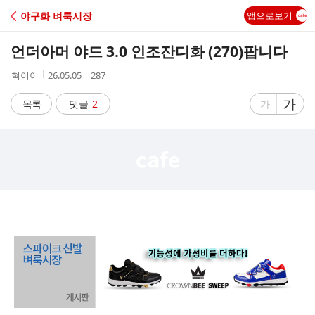
C
야구화 벼룩시장
앱으로보기
A
언더아머 야드 3.0 인조잔디화 (270)팝니다
F
작
작
조
혁이이
26.05.05
287
성
성
회
E
자
시
수
글
가
글
목록
댓글
2
가
간
자
자
크
크
기
기
크
작
게
게