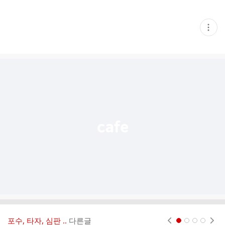
현
재
게
시
글
추
가
기
능
열
기
포수, 타자, 심판 ..
다른글
현재페이지 1
2
3
4