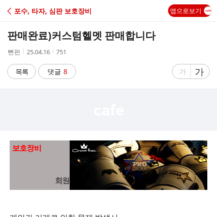
C
포수, 타자, 심판 보호장비
앱으로보기
A
판매완료)커스텀헬멧 판매합니다
F
작
작
조
뻔펀
25.04.16
751
성
성
회
E
자
시
수
글
가
글
목록
댓글
8
가
간
자
자
크
크
기
기
크
작
게
게