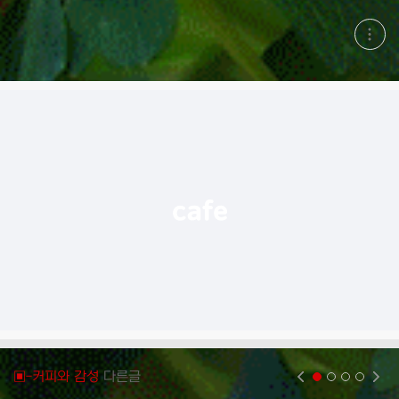
현
재
게
시
글
추
가
기
능
열
기
▣-커피와 감성
다른글
현재페이지 1
2
3
4