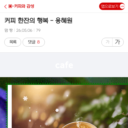
C
▣-커피와 감성
앱으로보기
A
커피 한잔의 행복 - 용혜원
F
작
작
조
맘 짱
26.05.06
79
성
성
회
E
자
시
수
글
가
글
목록
댓글
8
가
간
자
자
크
크
기
기
크
작
게
게