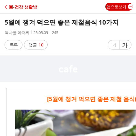
C
▣-건강 생활방
앱으로보기
A
5월에 챙겨 먹으면 좋은 제철음식 10가지
F
작
작
조
복사골 아저씨
25.05.09
245
성
성
회
E
자
시
수
글
가
글
목록
댓글
10
가
간
자
자
크
크
기
기
크
작
게
게
[5월에 챙겨 먹으면 좋은 제철 음식(