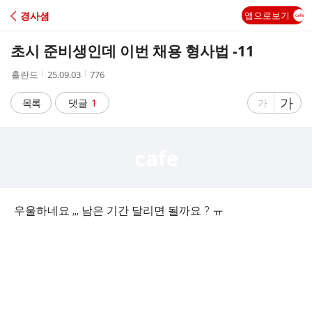
C
경사셤
앱으로보기
A
초시 준비생인데 이번 채용 형사법 -11
F
작
작
조
홀란드
25.09.03
776
성
성
회
E
자
시
수
글
가
글
목록
댓글
1
가
간
자
자
크
크
기
기
크
작
게
게
우울하네요 ,,, 남은 기간 달리면 될까요 ? ㅠ