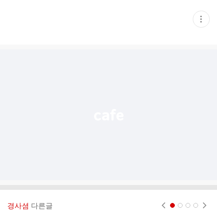
현
재
게
시
글
추
가
기
능
열
기
경사셤
다른글
현재페이지 1
2
3
4