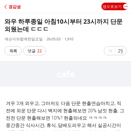
C
경감셤
앱으로보기
A
와우 하루종일 아침10시부터 23시까지 단문
F
외웠는데 ㄷㄷㄷ
작
작
조
애순이와함께한일요일
26.05.03
1,910
E
성
성
회
자
시
수
글
가
글
목록
댓글
22
가
간
자
자
크
크
기
기
크
작
게
게
겨우 3개 외우고, 그마저도 다음 단문 현출연습마치고, 직
전에 외운 단문 다시 백지에 현출해보면 20% 남짓 현출, 그
전전 단문 현출해보면 10%? 현출되네요 ㅋㅋㅋㅋ
중간중간 식사시간, 휴식, 담배도피우고 해서 실공시간이