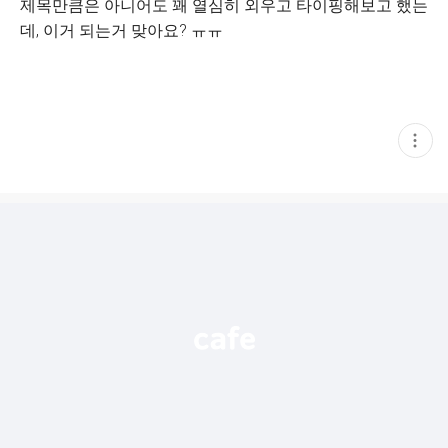
제목만큼은 아니어도 꽤 열심히 외우고 타이핑해보고 했는
데, 이거 되는거 맞아요? ㅠㅠ
현
재
게
시
글
추
가
기
능
열
기