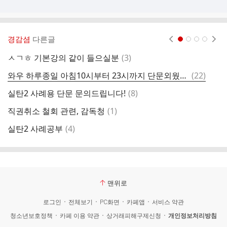
경감셤
다른글
현재페이지 1
2
3
4
댓
ㅅㄱㅎ 기본강의 같이 들으실분
(
3
)
글
댓
와우 하루종일 아침10시부터 23시까지 단문외웠는데 ㄷㄷㄷ
(
22
)
실
글
댓
실탄2 사례용 단문 문의드립니다!
(
8
)
글
댓
직권취소 철회 관련, 감독청
(
1
)
아
글
댓
실탄2 사례공부
(
4
)
도
글
맨위로
로그인
전체보기
PC화면
카페앱
서비스 약관
청소년보호정책
카페 이용 약관
상거래피해구제신청
개인정보처리방침