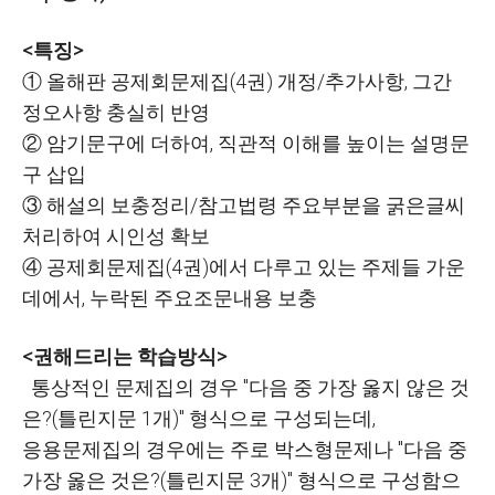
<특징>
① 올해판 공제회문제집(4권) 개정/추가사항, 그간
정오사항 충실히 반영
② 암기문구에 더하여, 직관적 이해를 높이는 설명문
구 삽입
③ 해설의 보충정리/참고법령 주요부분을 굵은글씨
처리하여 시인성 확보
④ 공제회문제집(4권)에서 다루고 있는 주제들 가운
데에서, 누락된 주요조문내용 보충
<권해드리는 학습방식>
통상적인 문제집의 경우 "다음 중 가장 옳지 않은 것
은?(틀린지문 1개)" 형식으로 구성되는데,
응용문제집의 경우에는 주로 박스형문제나 "다음 중
가장 옳은 것은?(틀린지문 3개)" 형식으로 구성함으