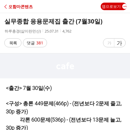
C
오함마콘텐츠
앱으로보기
A
실무종합 응용문제집 출간 (7월30일)
F
작
작
조
하루총경(삶이란먼산)
25.07.31
4,762
성
성
회
E
자
시
수
글
가
글
목록
댓글
381
가
간
자
자
크
크
기
기
크
작
게
게
<출간>
7월 30일(수)
<구성> 총론 449문제(466p) - (전년보다 2문제 줄고,
30p 증가)
각론 600문제(536p) - (전년보다 13문제 늘고,
30p 증가)