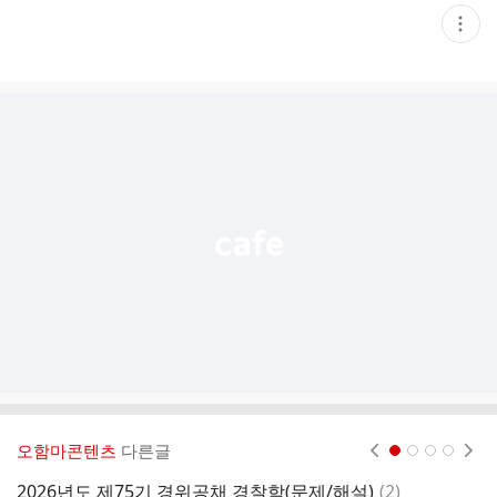
현
재
게
시
글
추
가
기
능
열
기
오함마콘텐츠
다른글
현재페이지 1
2
3
4
댓
2026년도 제75기 경위공채 경찰학(문제/해설)
(
2
)
유