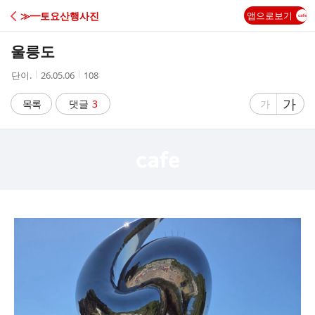
C
≫━토요산행사진
앱으로보기
A
울릉도
F
작
작
조
단이.
26.05.06
108
성
성
회
E
자
시
수
글
가
글
목록
댓글
3
가
간
자
자
크
크
기
기
크
작
게
게