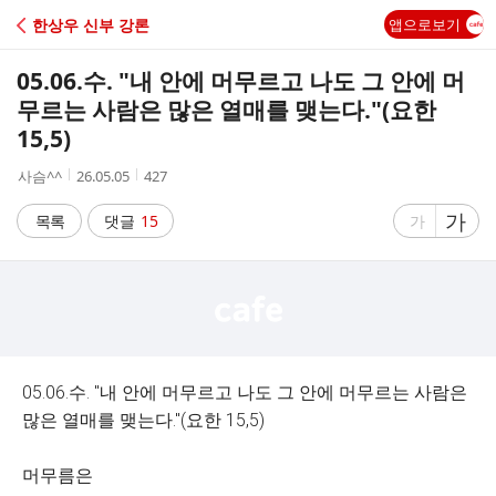
C
한상우 신부 강론
앱으로보기
A
05.06.수. "내 안에 머무르고 나도 그 안에 머
F
무르는 사람은 많은 열매를 맺는다."(요한
15,5)
E
작
작
조
사슴^^
26.05.05
427
성
성
회
자
시
수
글
가
글
목록
댓글
15
가
간
자
자
크
크
기
기
크
작
게
게
05.06.수. "내 안에 머무르고 나도 그 안에 머무르는 사람은
많은 열매를 맺는다."(요한 15,5)
머무름은