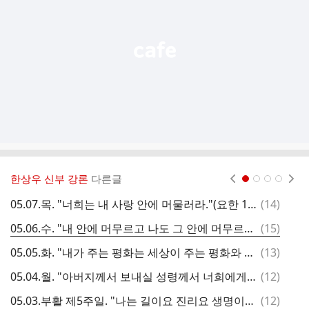
열
기
한상우 신부 강론
다른글
현재페이지 1
2
3
4
댓
05.07.목. "너희는 내 사랑 안에 머물러라."(요한 15,9)
(
14
)
글
댓
05.06.수. "내 안에 머무르고 나도 그 안에 머무르는 사람은 많은 열매를 맺는다."(요한 15,5)
(
15
)
글
댓
05.05.화. "내가 주는 평화는 세상이 주는 평화와 같지 않다."(요한 14,27)
(
13
)
0
글
댓
05.04.월. "아버지께서 보내실 성령께서 너희에게 모든 것을 가르쳐 주실 것이다."(요한 14,26)
(
12
)
글
댓
05.03.부활 제5주일. "나는 길이요 진리요 생명이다."(요한 14,6)
(
12
)
0