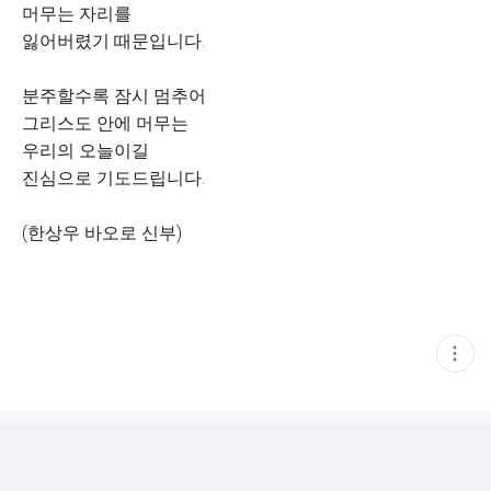
머무는 자리를
잃어버렸기 때문입니다.
분주할수록 잠시 멈추어
그리스도 안에 머무는
우리의 오늘이길
진심으로 기도드립니다.
(한상우 바오로 신부)
현
재
게
시
글
추
가
기
능