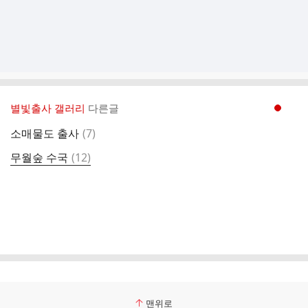
별빛출사 갤러리
다른글
현재페이지 1
댓
소매물도 출사
(
7
)
글
댓
무월숲 수국
(
12
)
글
맨위로