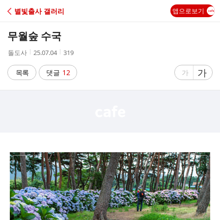
C
별빛출사 갤러리
앱으로보기
A
무월숲 수국
F
작
작
조
돌도사
25.07.04
319
성
성
회
E
자
시
수
글
가
글
목록
댓글
12
가
간
자
자
크
크
기
기
크
작
게
게