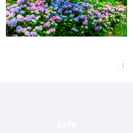
현
재
게
시
글
추
가
기
능
열
기