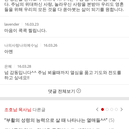
자
자
시
자
다. 주님의 위대하신 사랑, 놀라우신 사랑을 본받아 우리도 영혼
스
본
간
들을 위해 우리의 모든 것을 다 쏟아붓는 삶이 되기를 원합니다.
인
트
여
부
작
작
lavender
16.03.23
성
성
마음이 콕콕 찔립니다.
자
시
간
작
작
나의사랑나의예수님
16.03.26
성
성
아멘
자
시
간
작
작
은혜
16.03.28
성
성
넘 감동입니다^^ 주님 뵈올때까지 열심을 품고 기도와 전도를
자
시
하고 싶네요!!
간
댓글 전체보기
조호남 목사님
다른글
현재페이지 1
2
3
4
댓
“부활의 성령의 능력으로 살 때 나타나는 열매들^^”
(
5
)
금
글