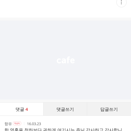
현
재
게
시
글
추
가
기
능
열
기
댓
댓글
4
댓글쓰기
답글쓰기
글
댓
작
작
작
향유
16.03.23
작
글
성
성
성
성
한 영혼을 천하보다 귀하게 여기시는 주님 감사하고 감사합니
리