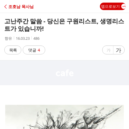
C
조호남 목사님
앱으로보기
A
고난주간 말씀 - 당신은 구원리스트, 생명리스
F
트가 있습니까!
작
작
조
향유
16.03.23
486
E
성
성
회
자
시
수
글
가
글
목록
댓글
4
가
간
자
자
크
크
기
기
크
작
게
게