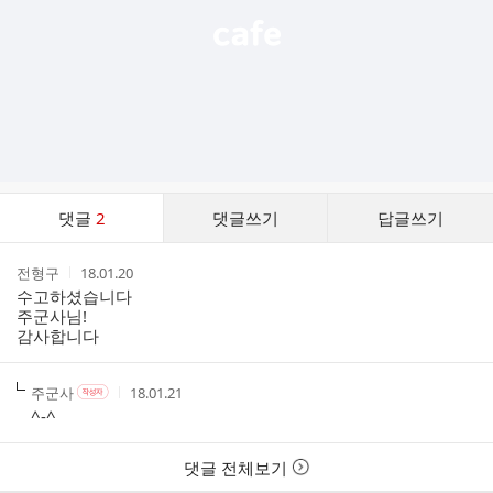
댓
댓글
2
댓글쓰기
답글쓰기
글
댓
작
작
전형구
18.01.20
글
성
성
수고하셨습니다
리
자
시
주군사님!
스
간
감사합니다
트
작
작
작
주군사
18.01.21
작
성
성
성
성
^-^
자
자
시
자
본
간
인
댓글 전체보기
여