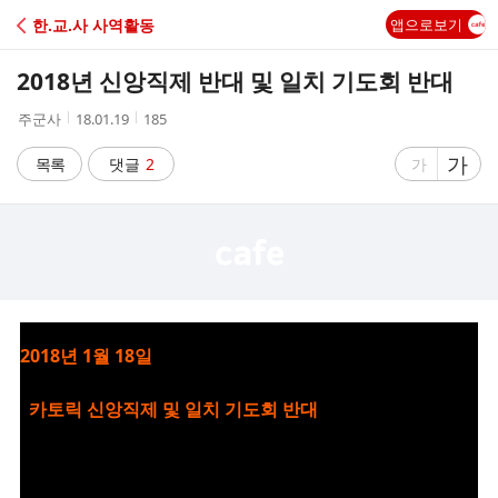
C
한.교.사 사역활동
앱으로보기
A
2018년 신앙직제 반대 및 일치 기도회 반대
F
작
작
조
주군사
18.01.19
185
성
성
회
E
자
시
수
글
가
글
목록
댓글
2
가
간
자
자
크
크
기
기
크
작
게
게
2018년 1월 18일
카토릭 신앙직제 및 일치 기도회 반대