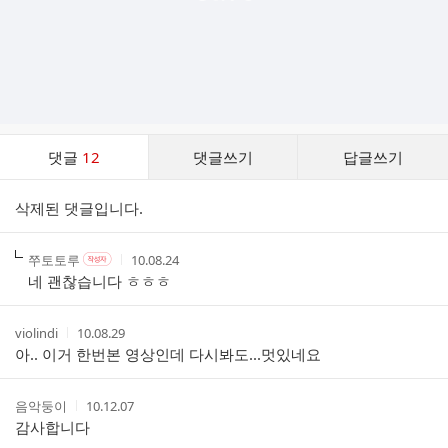
댓
댓글
12
댓글쓰기
답글쓰기
글
댓
삭제된 댓글입니다.
글
리
스
작
작
작
쭈토토루
10.08.24
작
트
성
성
성
성
네 괜찮습니다 ㅎㅎㅎ
자
자
시
자
본
간
인
작
작
violindi
10.08.29
여
성
성
아.. 이거 한번본 영상인데 다시봐도...멋있네요
부
자
시
간
작
작
음악둥이
10.12.07
성
성
감사합니다
자
시