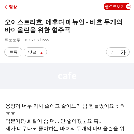
C
영상
앱으로보기
A
오이스트라흐, 에후디 메뉴인 - 바흐 두개의
F
바이올린을 위한 협주곡
작
작
조
쭈토토루
10.07.03
665
E
성
성
회
자
시
수
글
가
글
목록
댓글
12
가
간
자
자
크
크
기
기
크
작
게
게
용량이 너무 커서 줄이고 줄이느라 넘 힘들었어요 ;; ㅎ
ㅎㅎ
덕분에(?) 화질이 좀 더... 안 좋아졌군요 흑..
제가 너무나도 좋아하는 바흐의 두개의 바이올린을 위