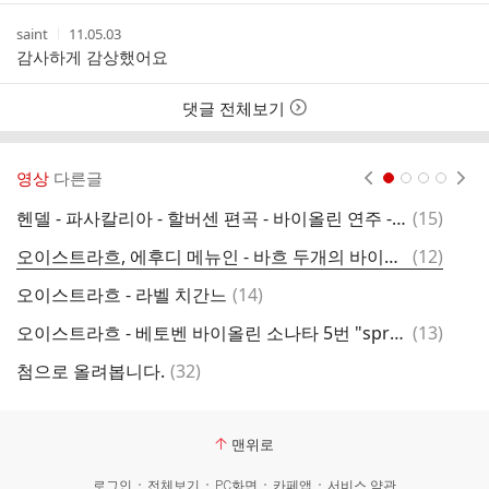
간
작
작
saint
11.05.03
성
성
감사하게 감상했어요
자
시
간
댓글 전체보기
영상
다른글
현재페이지 1
2
3
4
댓
헨델 - 파사칼리아 - 할버센 편곡 - 바이올린 연주 - 율리아 피셔 , 첼로 - 다니엘 뮬러 스코트
(
15
)
제
글
댓
오이스트라흐, 에후디 메뉴인 - 바흐 두개의 바이올린을 위한 협주곡
(
12
)
제
글
댓
오이스트라흐 - 라벨 치간느
(
14
)
비
글
댓
오이스트라흐 - 베토벤 바이올린 소나타 5번 "spring"
(
13
)
인
글
댓
첨으로 올려봅니다.
(
32
)
비
글
맨위로
로그인
전체보기
PC화면
카페앱
서비스 약관