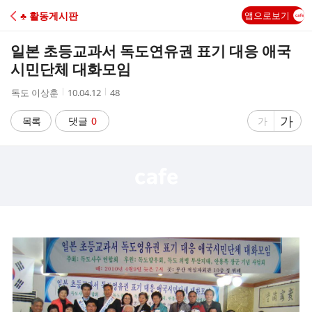
C
♣ 활동게시판
앱으로보기
A
일본 초등교과서 독도연유권 표기 대응 애국
F
시민단체 대화모임
작
작
조
독도 이상훈
10.04.12
48
E
성
성
회
자
시
수
글
가
글
목록
댓글
0
가
간
자
자
크
크
기
기
크
작
게
게