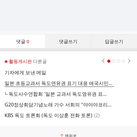
댓
댓글
0
댓글쓰기
답글쓰기
글
댓
글
♣ 활동게시판
다른글
현재페이지 1
2
3
4
리
스
기자에게 보낸 메일
트
일본 초등교과서 독도연유권 표기 대응 애국시민단체 대화모임
독
독도사수연합회 '일본 교과서 독도영유권 표기 대응 토론회' 9일 부산
G20정상회담기념노래 가수 서희의 "야야야코리아"
2
댓
KBS 독도 토론회 (독도 이상훈 전화 토론)
(
2
)
2
글
맨위로