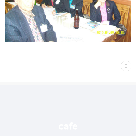
현
재
게
시
글
추
가
기
능
열
기