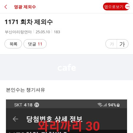
C
영광 제외수
앱으로보기
A
1171 회차 제외수
F
작
작
조
부산아리랑연마
25.05.10
183
성
성
회
E
자
시
수
글
가
글
목록
댓글
11
가
간
자
자
크
크
기
기
크
작
게
게
본인수는 챙기셔유