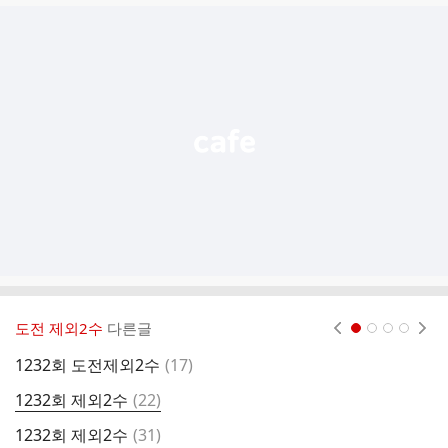
글
추
가
기
능
열
기
도전 제외2수
다른글
현재페이지 1
2
3
4
댓
1232회 도전제외2수
(
17
)
1
글
댓
1232회 제외2수
(
22
)
1
글
댓
1232회 제외2수
(
31
)
제