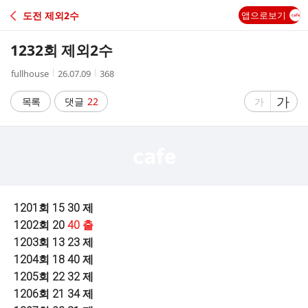
C
도전 제외2수
앱으로보기
A
1232회 제외2수
F
작
작
조
fullhouse
26.07.09
368
성
성
회
E
자
시
수
글
가
글
목록
댓글
22
가
간
자
자
크
크
기
기
크
작
게
게
1201
회
15 30
제
1202
회
20
40
출
1203
회
13 23
제
1204
회
18 40
제
1205
회
22 32
제
1206
회
21 34
제