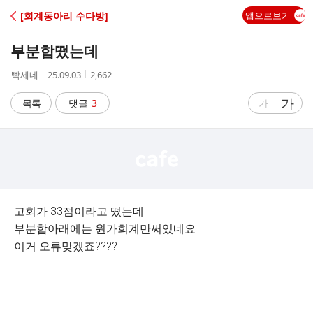
C
[회계동아리 수다방]
앱으로보기
A
부분합떴는데
F
작
작
조
빡세네
25.09.03
2,662
성
성
회
E
자
시
수
글
가
글
목록
댓글
3
가
간
자
자
크
크
기
기
크
작
게
게
고회가 33점이라고 떴는데
부분합아래에는 원가회계만써있네요
이거 오류맞겠죠????