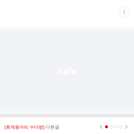
현
재
게
시
글
추
가
기
능
열
기
[회계동아리 수다방]
다른글
현재페이지 1
2
3
4