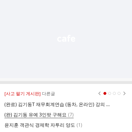
추
가
기
능
열
기
[사고 팔기 게시판]
다른글
현재페이지 1
2
3
4
(완료) 김기동T 재무회계연습 (동차, 온라인) 강의 공유자 구합니다.
할
댓
(완) 김기동 유예 3인팟 구해요
(
7
)
글
댓
윤지훈 객관식 경제학 자투리 양도
(
1
)
글