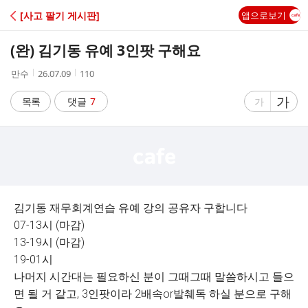
C
[사고 팔기 게시판]
앱으로보기
A
(완) 김기동 유예 3인팟 구해요
F
작
작
조
만수
26.07.09
110
성
성
회
E
자
시
수
글
가
글
목록
댓글
7
가
간
자
자
크
크
기
기
크
작
게
게
김기동 재무회계연습 유예 강의 공유자 구합니다
07-13시 (마감)
13-19시 (마감)
19-01시
나머지 시간대는 필요하신 분이 그때그때 말씀하시고 들으
면 될 거 같고, 3인팟이라 2배속or발췌독 하실 분으로 구해