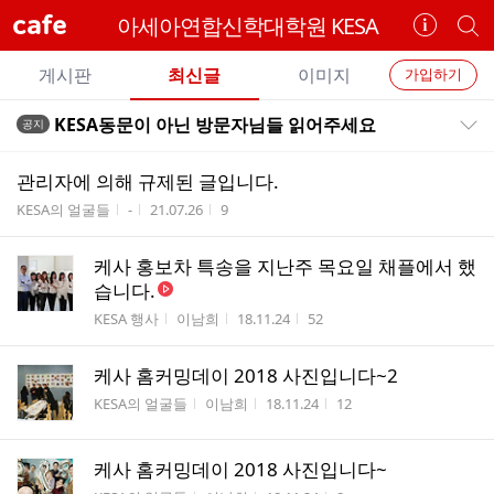
cafe
아세아연합신학대학원 KESA
카
개
페
별
개
정
카
게시판
최신글
이미지
가입하기
보
별
페
전
전
보
검
KESA동문이 아닌 방문자님들 읽어주세요
공지
카
공지목록 펼치기/접기
체
기
색
체
페
글
글
관리자에 의해 규제된 글입니다.
리
메
게시판명
작성자
작성시간
조회수
KESA의 얼굴들
-
21.07.26
9
스
뉴
트
케사 홍보차 특송을 지난주 목요일 채플에서 했
습니다.
게시판명
작성자
작성시간
조회수
KESA 행사
이남희
18.11.24
52
케사 홈커밍데이 2018 사진입니다~2
게시판명
작성자
작성시간
조회수
KESA의 얼굴들
이남희
18.11.24
12
케사 홈커밍데이 2018 사진입니다~