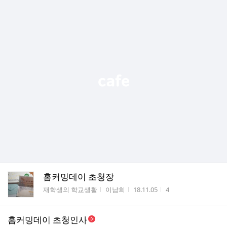
홈커밍데이 초청장
게시판명
작성자
작성시간
조회수
재학생의 학교생활
이남희
18.11.05
4
홈커밍데이 초청인사