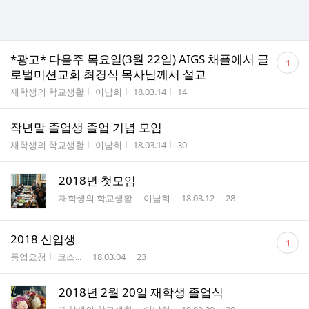
댓
*광고* 다음주 목요일(3월 22일) AIGS 채플에서 글
1
글
로벌미션교회 최경식 목사님께서 설교
수
게시판명
작성자
작성시간
조회수
재학생의 학교생활
이남희
18.03.14
14
작년말 졸업생 졸업 기념 모임
게시판명
작성자
작성시간
조회수
재학생의 학교생활
이남희
18.03.14
30
2018년 첫모임
게시판명
작성자
작성시간
조회수
재학생의 학교생활
이남희
18.03.12
28
댓
2018 신입생
1
글
게시판명
작성자
작성시간
조회수
등업요청
코스...
18.03.04
23
수
2018년 2월 20일 재학생 졸업식