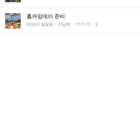
홈커밍데이 준비
게시판명
작성자
작성시간
조회수
KESA의 얼굴들
이남희
17.11.17
5
2017 홈커밍데이!
게시판명
작성자
작성시간
조회수
재학생의 학교생활
이남희
17.10.14
23
홈커밍데이 1차 회의
게시판명
작성자
작성시간
조회수
KESA의 얼굴들
이남희
17.09.29
16
정희경 사모님 점심 채플 설교
게시판명
작성자
작성시간
조회수
KESA의 얼굴들
이남희
17.09.29
11
개강 후 두번째 모임
게시판명
작성자
작성시간
조회수
KESA의 얼굴들
이남희
17.09.28
11