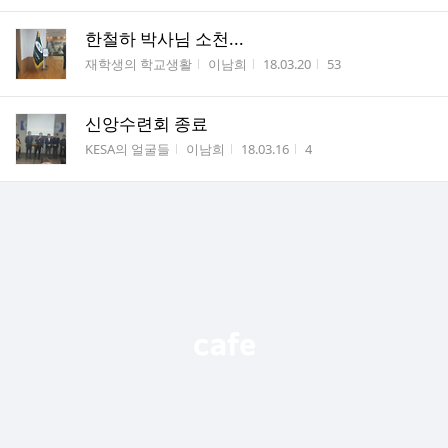
한철하 박사님 소천...
게시판명
작성자
작성시간
조회수
재학생의 학교생활
이남희
18.03.20
53
신앙수련회 종료
게시판명
작성자
작성시간
조회수
KESA의 얼굴들
이남희
18.03.16
4