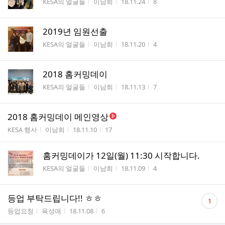
게시판명
작성자
작성시간
조회수
KESA의 얼굴들
이남희
18.11.24
8
2019년 임원선출
게시판명
작성자
작성시간
조회수
KESA의 얼굴들
이남희
18.11.20
4
2018 홈커밍데이
게시판명
작성자
작성시간
조회수
KESA의 얼굴들
이남희
18.11.13
7
2018 홈커밍데이 메인영상
게시판명
작성자
작성시간
조회수
KESA 행사
이남희
18.11.10
17
홈커밍데이가 12일(월) 11:30 시작합니다.
게시판명
작성자
작성시간
조회수
KESA의 얼굴들
이남희
18.11.09
4
댓
등업 부탁드립니다!! ㅎㅎ
1
글
게시판명
작성자
작성시간
조회수
등업요청
육성애
18.11.08
6
수