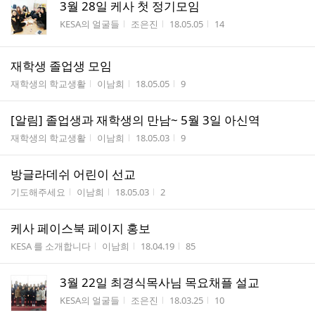
3월 28일 케사 첫 정기모임
게시판명
작성자
작성시간
조회수
KESA의 얼굴들
조은진
18.05.05
14
재학생 졸업생 모임
게시판명
작성자
작성시간
조회수
재학생의 학교생활
이남희
18.05.05
9
[알림] 졸업생과 재학생의 만남~ 5월 3일 아신역
게시판명
작성자
작성시간
조회수
재학생의 학교생활
이남희
18.05.03
9
방글라데쉬 어린이 선교
게시판명
작성자
작성시간
조회수
기도해주세요
이남희
18.05.03
2
케사 페이스북 페이지 홍보
게시판명
작성자
작성시간
조회수
KESA 를 소개합니다
이남희
18.04.19
85
3월 22일 최경식목사님 목요채플 설교
게시판명
작성자
작성시간
조회수
KESA의 얼굴들
조은진
18.03.25
10