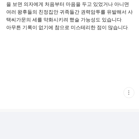
을 보면 의자에게 처음부터 마음을 두고 있었거나 아니면
여러 왕후들의 친정집안 귀족들간 권력암투를 유발해서 사
택씨가문의 세를 약화시키려 했슬 가능성도 있습니다.
아무튼 기록이 없기에 참으로 미스테리한 점이 많습니다.
현
재
게
시
글
추
가
기
능
열
기