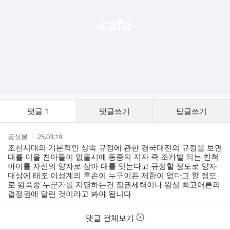
댓
댓글
1
댓글쓰기
답글쓰기
글
댓
작
작
공실불
25.03.19
글
성
성
조선시대의 기본적인 상속 규정에 관한 경국대전의 규정을 보면
리
자
시
대를 이을 친아들이 없을시에 동종의 지자 즉 조카벌 되는 친척
스
간
아이를 자신의 양자로 삼아 대를 잇는다고 규정할 정도로 양자
트
대상에 태조 이성계의 후손이 누구이든 제한이 없다고 할 정도
로 왕족중 누군가를 지명하는건 집권세력이나 왕실 최고어른의
결정권에 달린 것이라고 봐야 됩니다
댓글 전체보기