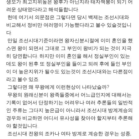
생모가 최고지위높은 왕후가 아닌지라 태자책봉이 되기 어
려운 상태였다라고 해석들합니다.
헌데 여기서 의문점은 그렇다면 당시 백제는 조선시대와
비교해서 정비만 여러명이 가능했다라고 볼수 있슬것입니
다.
만일 조선시대기준이라면 왕자신분시절에 이미 혼인을 했
스면 왕이 되면서 그대로 그 부인이 왕비가 되는 것이 지극
히 당연합니다. 하지만 이미 혼인을 해서 정실부인이 있는
데도 왕이 된후 또 정실부인을 들이고 되려 후에 들인 부인
이 더 높은지위가 될수도 있는것이 조선시대와는 다른점이
라고 볼수 있죠.
그렇다면 왜 무왕에게 이런현상이 나타났슬까?
무왕의 원래신분이 왕족들중에서 어느급인지에 대해서는
기록이 없어서 단정하기는 어려우나 여러 추론들의 일반적
인 주류는 그다지 높은급이 아니라서 조선시대 방계계승의
경우와 비교하면 어디서 유사성을 찾아야 할지부터 추론해
야 할것입니다.
조선시대 전왕의 조카나 여타 방계로 계승한 경우는 성종,