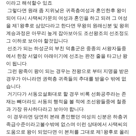
이라고 해석할수 있죠.
그렇다면 원래 좀 지위낮은 귀족층여성과 혼인한후 왕이
되어 다시 사택씨가문의 여성과 혼인을 하고 되려 그 여성
을 제1왕후로 삼았다라고 한다면 무왕의 원래신분 및 왕위
계승과정은 아무리 높게 잡아보아도 조선왕조의 선조정도
그 이하로 보아야 할것입니다.
선조가 되는 하성군의 부친 덕흥군은 중종의 서왕자들중
에서 한참 서열이 아래이기에 선조는 완전 줄을 타고난 왕
이 됩니다.
그런 왕족이 왕이 되는 경우는 전왕으로 부터 지명을 받은
경우가 아니라면 권력층 귀족들의 추대를 받을수 밖에 없
습니다.
거기다가 서동요설화대로 할 경우 비록 선화공주라는 존
재는 빼더라도 서동의 행적을 볼 적에 조선왕들중에 철종
과 가장 유사하다라고 보아야 합니다.
이 경우라면 당연히 본래 혼인했던 여성의 신분은 하층귀
족급수준이라고볼수밖에 없스며 이런 상태에서 사택씨의
도움으로 왕이 되었다면 이 본처를 그대로 제1왕후로 올리