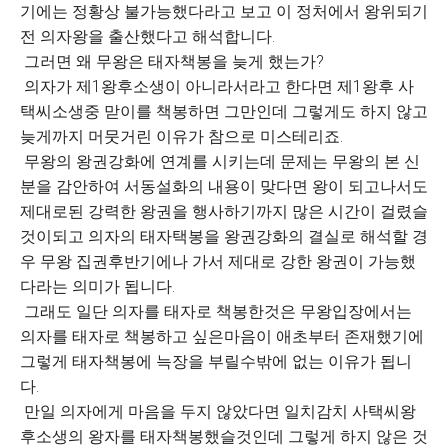
기에는 정황상 불가능했다라고 보고 이 정처에서 왕위되기
전 의자왕을 출산했다고 해석합니다.
그러면 왜 무왕은 태자책봉을 늦게 했는가?
의자가 제1왕후소생이 아니라서라고 한다면 제1왕후 사
택씨소생중 맏이를 책봉하면 그만인데 그렇게도 하지 않고
늦게까지 머뭇거린 이유가 참으로 미스테리죠.
무왕의 왕권강화에 연계를 시키는데 문제는 무왕의 본 신
분을 감안하여 서동설화의 내용이 맞다면 왕이 되고나서도
제대로된 강력한 왕권을 행사하기까지 많은 시간이 걸렸슬
것이되고 의자의 태자택봉을 왕권강화의 결실로 해석할 경
우 무왕 집권후반기에나 가서 제대로 강한 왕권이 가능했
다라는 의미가 됩니다.
그래도 일단 의자를 태자로 책봉한것은 무왕입장에서는
의자를 태자로 책봉하고 싶은마음이 애초부터 존재했기에
그렇게 태자책봉에 늑장을 부릴수밖에 없는 이유가 됩니
다.
만일 의자에게 마음을 두지 않았다면 일치감치 사택씨왕
후소생의 왕자를 태자책봉했슬것인데 그렇게 하지 않은 것