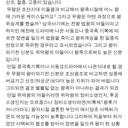
선조, 철종, 고종이 있습니다.
무왕은 조선시대 이들왕과 비교해서 왕족시절에 어느 왕
에 가까운 케이스일까요? 그리고 무왕은 어떤 과정으로 왕
위승계를 했슬까? 삼국사기에는 전왕 법왕의 아들이라고
하지만 예전에 드라마에 나온 서동요나 중국측 기록에 따
르면 정변을 일으켜 법왕을 죽이고 왕위계승을 한 일종의
반정으로 즉위한 경우라고 묘사되었습니다. 그리고 왕이
되기전 신분도 위덕왕의 아들이니 왕족으로써도 높은 신분
입니다.
만일 중국측기록이나 서동요드라마에서 나온식대로 할 경
우 무왕의 왕이되기전 신분은 조선왕조로 비교하면 성종에
버금가고 선조(하성군)보다더 높은 지위가 되어 버립니다.
그리되면 결코 별볼일 없는 왕족이 아니라는 결과가 되죠.
만일 위덕왕의 아들이라면 위덕왕의 정비소생인지, 후궁
소생인지는 모르겠스나 정비소생이라면(비록제1왕후가
아니더라도) 왕자시절 결혼한 부인이 애시당초 사택씨가
문의 여성일 가능성이 농후합니다.그리하여 처음부터 처가
였던 사택씨의 협조를 받아서 정변을 일으켜 왕이 된 상황