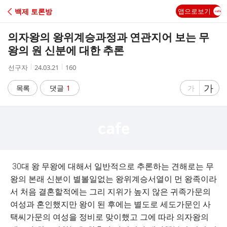
C
백제 토론방
앱으로보기
A
의자왕의 왕위계승과정과 연관지어 보는 무
F
왕의 원 신분에 대한 추론
작
작
조
선구자
24.03.21
160
E
성
성
회
자
시
수
글
가
글
목록
댓글
1
가
간
자
자
크
크
기
기
크
작
게
게
30대 왕 무왕에 대해서 일반적으로 추론하는 견해로는 무
왕의 본래 신분이 별볼일없는 왕위계승서열이 먼 왕족이라
서 처음 결혼할적에는 그리 지위가 높지 않은 귀족가문의
여성과 혼인했지만 왕이 된 후에는 별도로 세도가문인 사
택씨가문의 여성을 정비로 맞이했고 그에 따라 의자왕의