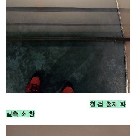
철 검, 철제 화
살촉, 쇠 창