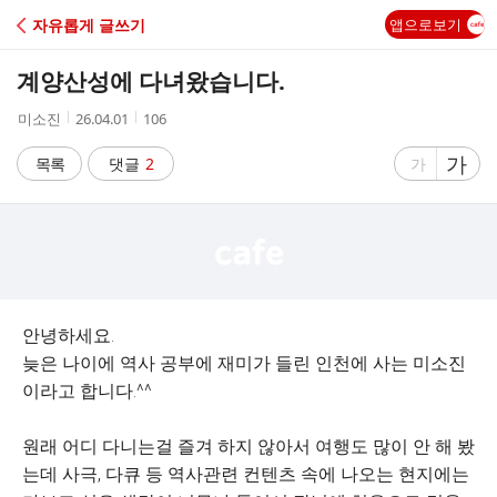
C
자유롭게 글쓰기
앱으로보기
A
계양산성에 다녀왔습니다.
F
작
작
조
미소진
26.04.01
106
성
성
회
E
자
시
수
글
가
글
목록
댓글
2
가
간
자
자
크
크
기
기
크
작
게
게
안녕하세요.
늦은 나이에 역사 공부에 재미가 들린 인천에 사는 미소진
이라고 합니다.^^
원래 어디 다니는걸 즐겨 하지 않아서 여행도 많이 안 해 봤
는데 사극, 다큐 등 역사관련 컨텐츠 속에 나오는 현지에는