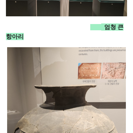
엄청 큰
항아리