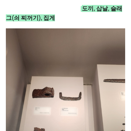
도끼, 삽날, 슬래
그(쇠 찌꺼기), 집게