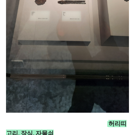
허리띠
고리, 장식, 자물쇠