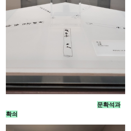
문확석과
확쇠