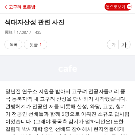
C
고구려 토론방
앱으로보기
A
석대자산성 관련 사진
F
작
작
조
麗輝
17.08.17
435
성
성
회
E
자
시
수
글
가
글
목록
댓글
1
가
간
자
자
크
크
기
기
크
작
게
게
몇년전 연구소 지원을 받아서 고구려 전공자들끼리 중
국 동북지역 내 고구려 산성을 답사하기 시작했습니다.
관방체계가 전공인 저를 비롯해 산성, 와당, 고분, 철기
가 전공인 선배들과 함께 5명으로 이뤄진 소규모 답사팀
이었습니다. (그래야 중국측 감시가 덜하니깐요) 또한
길림대 박사재학 중인 선배도 참여해서 현지인들에게