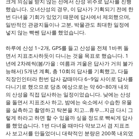
크게 의심을 받지 않는 선에서 산성 위주로 답사를 진행
했습니다. 오녀산성의 경우, 이 답사가 기획되기 전에 한
번 다녀올 기회가 있었기 때문에 답사에서 제외했으며,
일반적인 관광지들이나 고분, 박물관도 최대한 일정에
넣지 않는 빡쎈 답사를 했었습니다.
하루에 산성 1~2개, GPS를 들고 산성을 전체 1바퀴 돌
면서 지표조사하듯이 다니는 것을 목표로 했습니다. 1
년에 2차례씩(봄/가을 : 여름과 겨울은 답사가 거의 불가
능해서) 5개년 계획, 총 10회의 답사를 기획했고, 다들
직장인인터라 한번 답사 갈때마다 6~9일 사이로 답사를
다니기로 했으므로 당초 예상으로는 약 60~80개 내외
의 산성을 직접 답사하는 일정이었습니다. 낮에는 산성
을 돌면서 지표조사 하고, 밤에는 숙소에서 수습한 유물
을 실측하고 촬영하고 탁본을 치고...휴우...지금 다시 그
렇게 하라고 하면 할 수 있을까 싶을 정도로 빡씨게 답사
를 했었습니다. 1번 다녀올 때마다 약보고서 겸 지표조
사 보고서를 만들었더니 대략적인 분량은 200쪽 내외였