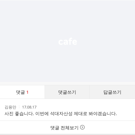
추
가
기
능
열
기
댓
댓글
1
댓글쓰기
답글쓰기
글
댓
작
작
김용만
17.08.17
글
성
성
사진 좋습니다. 이번에 석대자산성 제대로 봐야겠습니다.
리
자
시
스
간
트
댓글 전체보기