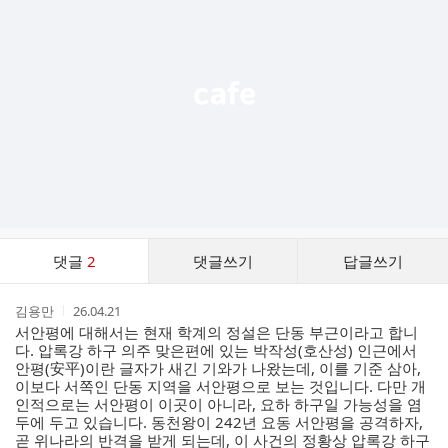
능
열
기
댓
댓글
2
댓글쓰기
답글쓰기
글
댓
작
작
김용만
26.04.21
글
성
성
서안평에 대해서는 현재 학계의 정설은 단동 부근이라고 합니
리
자
시
다. 압록강 하구 의주 맞은편에 있는 박작성(호산성) 인근에서
스
간
안평(安平)이란 글자가 새긴 기와가 나왔는데, 이를 기준 삼아,
트
이보다 서쪽인 단동 지역을 서안평으로 보는 것입니다. 다만 개
인적으로는 서안평이 이곳이 아니라, 요하 하구일 가능성을 염
두에 두고 있습니다. 동천왕이 242년 요동 서안평을 공격하자,
곧 위나라의 반격을 받게 되는데, 이 사건의 정황상 압록강 하구