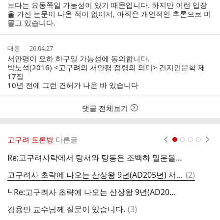
보다는 요동쪽일 가능성이 있기 때문입니다. 하지만 이런 입장
을 가진 논문이 나온 적이 없어서, 아직은 개인적인 추론으로 머
물고 있습니다.
작
작
대동
26.04.27
성
성
서안평이 요하 하구일 가능성에 동의합니다.
자
시
박노석(2016) <고구려의 서안평 점령의 의미> 건지인문학 제
간
17집
10년 전에 그런 견해가 나온 바 있습니다
댓글 전체보기
고구려 토론방
다른글
현재페이지 1
2
3
4
Re:고구려사략에서 탕서와 탕동은 조백하 밀운을 기준으로 나뉘는 가요?
광
댓
고구려사 초략에 나오는 산상왕 9년(AD205년) 서안평(西安平)은 어디인지요? 압록강 입구인지 아니면 대릉하 대방현 인근인지요?
(
2
)
泉
글
Re:고구려사 초략에 나오는 산상왕 9년(AD205년) 서안평(西安平)은 어디인지요? 압록강 입구인지 아니면 대릉하 대방현 인근인지요?
해
댓
김용만 교수님께 질문이 있습니다.
(
3
)
글