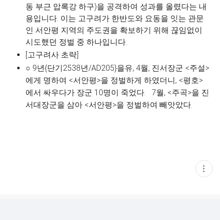
동 부근 압록강 하구)을 공격하여 성과를 올렸다는 내
용입니다. 이는 고구려가 한반도와 요동을 잇는 관문
인 서안평 지역의 주도권을 확보하기 위해 끊임없이
시도했던 정벌 중 하나입니다.
[고구려사 초략]
○
9
년
{
단기
2538
년
/AD205}
을유
, 4
월
,
진서장군
<
주설
>
에게 명하여
<
서안평
>
을 정벌하게 하였더니
, <
평호
>
에서 싸우다가 장군
10
명이 죽었다
.
7
월
, <
주곡
>
을 진
서대장군을 삼아
<
서안평
>
을 정벌하여 빼앗았다
.
현
재
게
시
글
추
가
기