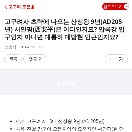
C
고구려 토론방
앱으로보기
A
고구려사 초략에 나오는 산상왕 9년(AD205
F
년) 서안평(西安平)은 어디인지요? 압록강 입
구인지 아니면 대릉하 대방현 인근인지요?
E
작
작
조
엄용식
26.04.21
132
성
성
회
자
시
수
글
가
글
목록
댓글
2
가
간
자
자
크
크
기
기
크
작
게
게
시기:
고구려 제10대 산상왕 9년 (AD 205년).
내용:
진철 장군이 요동지역의 요충지인 서안평(현 단