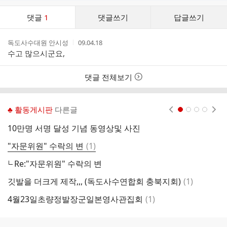
댓
댓글
1
댓글쓰기
답글쓰기
글
댓
작
작
독도사수대원 안시성
09.04.18
글
성
성
수고 많으시군요,
리
자
시
스
간
트
댓글 전체보기
♣ 활동게시판
다른글
현재페이지 1
2
3
4
10만명 서명 달성 기념 동영상및 사진
댓
"자문위원" 수락의 변
(
1
)
글
Re:"자문위원" 수락의 변
댓
깃발을 더크게 제작,,, (독도사수연합회 충북지회)
(
1
)
글
댓
4월23일초량정발장군일본영사관집회
(
1
)
글