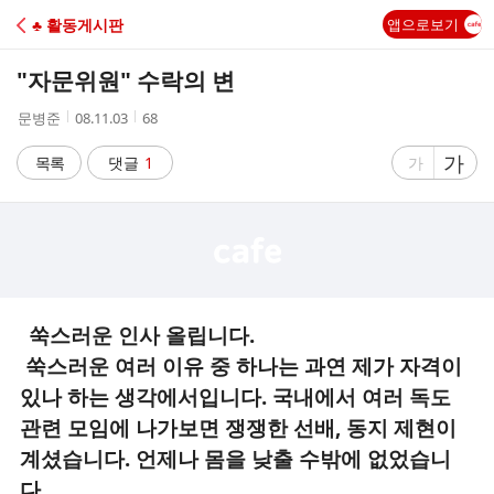
C
♣ 활동게시판
앱으로보기
A
"자문위원" 수락의 변
F
작
작
조
문병준
08.11.03
68
성
성
회
E
자
시
수
글
가
글
목록
댓글
1
가
간
자
자
크
크
기
기
크
작
게
게
쑥스러운 인사 올립니다.
쑥스러운 여러 이유 중 하나는 과연 제가 자격이
있나 하는 생각에서입니다. 국내에서 여러 독도
관련 모임에 나가보면 쟁쟁한 선배, 동지 제현이
계셨습니다. 언제나 몸을 낮출 수밖에 없었습니
다.