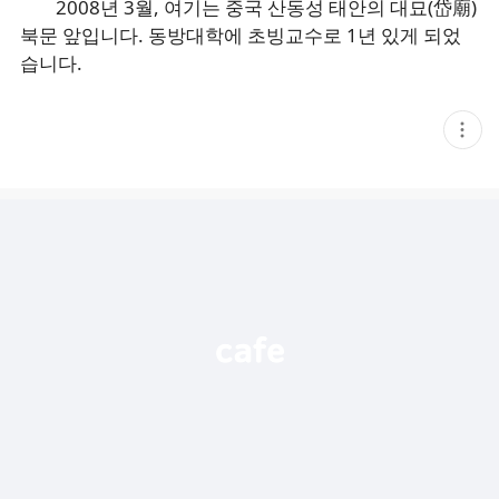
2008년 3월, 여기는 중국 산동성 태안의 대묘(岱廟)
북문 앞입니다. 동방대학에 초빙교수로 1년 있게 되었
습니다.
현
재
게
시
글
추
가
기
능
열
기