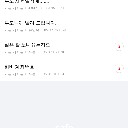
부모 체험일정에.......
게시판명
작성자
작성시간
조회수
기본 게시판
ester
05.04.19
23
부모님께 알려 드립니다.
게시판명
작성자
작성시간
조회수
기본 게시판
송인숙
05.02.26
24
댓
설은 잘 보내셨는지요!
2
글
게시판명
작성자
작성시간
조회수
기본 게시판
푸른...
05.02.15
16
수
댓
회비 계좌번호
2
글
게시판명
작성자
작성시간
조회수
기본 게시판
푸른...
05.01.31
36
수