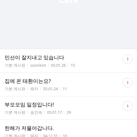
댓
민선이 잘지내고 있습니다
1
글
게시판명
작성자
작성시간
조회수
기본 게시판
soonkim
05.01.26
15
수
댓
집에 온 태환이는요?
1
글
게시판명
작성자
작성시간
조회수
기본 게시판
돼지
05.01.24
11
수
댓
부모모임 일정입니다!
1
글
게시판명
작성자
작성시간
조회수
기본 게시판
송인숙
05.01.17
29
수
한해가 저물어갑니다.
게시판명
작성자
작성시간
조회수
기본 게시판
돼지
04.12.31
10