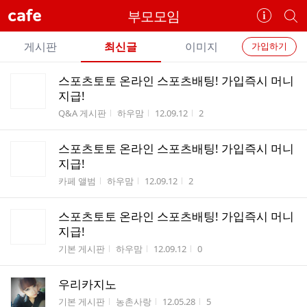
cafe
부모모임
카
개
페
별
개
정
카
게시판
최신글
이미지
가입하기
보
별
페
전
전
보
검
스포츠토토 온라인 스포츠배팅! 가입즉시 머니
카
체
기
색
체
지급!
페
글
글
게시판명
작성자
작성시간
조회수
Q&A 게시판
하우맘
12.09.12
2
리
메
스
뉴
스포츠토토 온라인 스포츠배팅! 가입즉시 머니
트
지급!
게시판명
작성자
작성시간
조회수
카페 앨범
하우맘
12.09.12
2
스포츠토토 온라인 스포츠배팅! 가입즉시 머니
지급!
게시판명
작성자
작성시간
조회수
기본 게시판
하우맘
12.09.12
0
우리카지노
게시판명
작성자
작성시간
조회수
기본 게시판
농촌사랑
12.05.28
5