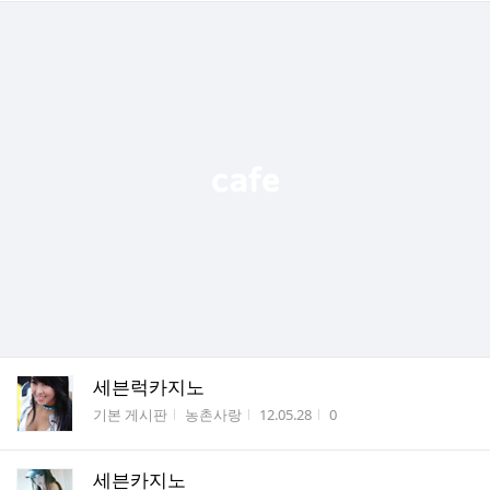
세븐럭카지노
게시판명
작성자
작성시간
조회수
기본 게시판
농촌사랑
12.05.28
0
세븐카지노