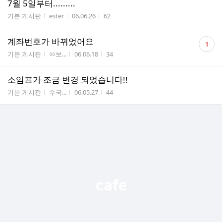
7월 5일부터.........
게시판명
작성자
작성시간
조회수
기본 게시판
ester
06.06.26
62
댓
계좌번호가 바뀌었어요
1
글
게시판명
작성자
작성시간
조회수
기본 게시판
ㆀ보...
06.06.18
34
수
소임표가 조금 변경 되었습니다!!
게시판명
작성자
작성시간
조회수
기본 게시판
수국...
06.05.27
44