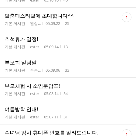
기본 게시판
ester
05.10.10
40
수
댓
탈춤페스티벌에 초대합니다^^
1
글
게시판명
작성자
작성시간
조회수
기본 게시판
열심...
05.09.22
25
수
추석휴가 일정!
게시판명
작성자
작성시간
조회수
기본 게시판
ester
05.09.14
13
부모회 알림말
게시판명
작성자
작성시간
조회수
기본 게시판
푸른...
05.09.06
33
부모체험 시 소임분담표!
게시판명
작성자
작성시간
조회수
기본 게시판
ester
05.08.14
54
여름방학 안내!
게시판명
작성자
작성시간
조회수
기본 게시판
ester
05.07.11
31
댓
수녀님 임시 휴대폰 번호를 알려드립니다.
1