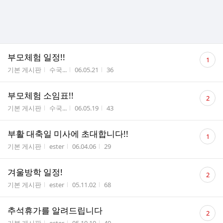
댓
부모체험 일정!!
1
글
게시판명
작성자
작성시간
조회수
기본 게시판
수국...
06.05.21
36
수
댓
부모체험 소임표!!
2
글
게시판명
작성자
작성시간
조회수
기본 게시판
수국...
06.05.19
43
수
댓
부활 대축일 미사에 초대합니다!!
1
글
게시판명
작성자
작성시간
조회수
기본 게시판
ester
06.04.06
29
수
댓
겨울방학 일정!
2
글
게시판명
작성자
작성시간
조회수
기본 게시판
ester
05.11.02
68
수
댓
추석휴가를 알려드립니다
2
글
게시판명
작성자
작성시간
조회수