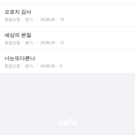
오로지 감사
게시판명
작성자
작성시간
조회수
등업신청
윤기...
26.06.28
19
세상의 본질
게시판명
작성자
작성시간
조회수
등업신청
윤기...
26.06.28
12
너는또다른나
게시판명
작성자
작성시간
조회수
등업신청
윤기...
26.06.28
9