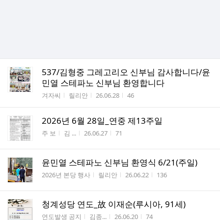
537/김형중 그레고리오 신부님 감사합니다/윤
민열 스테파노 신부님 환영합니다
게시판명
작성자
작성시간
조회수
겨자씨
릴리안
26.06.28
46
2026년 6월 28일_연중 제13주일
게시판명
작성자
작성시간
조회수
주 보
김 ...
26.06.27
71
윤민열 스테파노 신부님 환영식 6/21(주일)
게시판명
작성자
작성시간
조회수
2026년 본당 행사
릴리안
26.06.22
136
청계성당 연도_故 이재순(루시아, 91세)
게시판명
작성자
작성시간
조회수
연도발생 공지
김종...
26.06.20
74