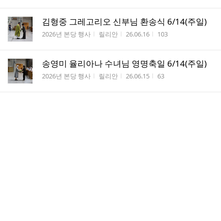
김형중 그레고리오 신부님 환송식 6/14(주일)
게시판명
작성자
작성시간
조회수
2026년 본당 행사
릴리안
26.06.16
103
송영미 율리아나 수녀님 영명축일 6/14(주일)
게시판명
작성자
작성시간
조회수
2026년 본당 행사
릴리안
26.06.15
63
2026년 6월 14일_연중 제11주일
게시판명
작성자
작성시간
조회수
주 보
김 ...
26.06.12
124
고통,고난,난관의 의미 및 극복방법
게시판명
작성자
작성시간
조회수
등업신청
윤기...
26.06.11
23
535/청소년 위원회 봉사자의 날
게시판명
작성자
작성시간
조회수
겨자씨
릴리안
26.06.11
43