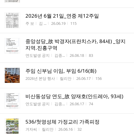
2026년 6월 21일_연중 제12주일
게시판명
작성자
작성시간
조회수
주 보
김 ...
26.06.19
115
중앙성당_故 박경자(프란치스카, 84세) _양지
지역.진흥구역
게시판명
작성자
작성시간
조회수
연도발생 공지
김종...
26.06.18
83
주임 신부님 이임, 부임 6/16(화)
게시판명
작성자
작성시간
조회수
2026년 본당 행사
릴리안
26.06.17
156
비산동성당 연도_故 양재호(안드레아, 93세)
게시판명
작성자
작성시간
조회수
연도발생 공지
김종...
26.06.17
74
536/첫영성체 가정교리 가족피정
게시판명
작성자
작성시간
조회수
겨자씨
릴리안
26.06.16
32