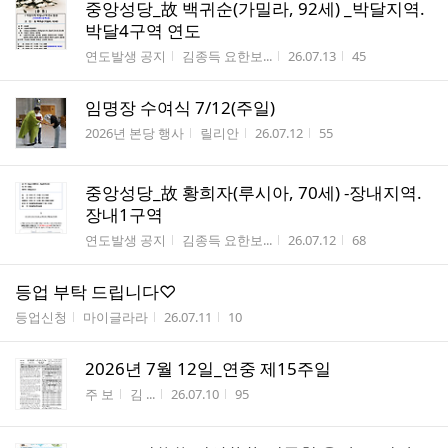
중앙성당_故 백귀순(가밀라, 92세) _박달지역.
박달4구역 연도
게시판명
작성자
작성시간
조회수
연도발생 공지
김종득 요한보...
26.07.13
45
임명장 수여식 7/12(주일)
게시판명
작성자
작성시간
조회수
2026년 본당 행사
릴리안
26.07.12
55
중앙성당_故 황희자(루시아, 70세) -장내지역.
장내1구역
게시판명
작성자
작성시간
조회수
연도발생 공지
김종득 요한보...
26.07.12
68
등업 부탁 드립니다♡
게시판명
작성자
작성시간
조회수
등업신청
마이글라라
26.07.11
10
2026년 7월 12일_연중 제15주일
게시판명
작성자
작성시간
조회수
주 보
김 ...
26.07.10
95