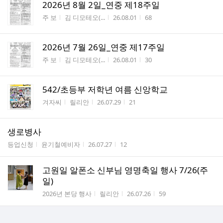
2026년 8월 2일_연중 제18주일
게시판명
작성자
작성시간
조회수
주 보
김 디모테오(...
26.08.01
68
2026년 7월 26일_연중 제17주일
게시판명
작성자
작성시간
조회수
주 보
김 디모테오(...
26.08.01
30
542/초등부 저학년 여름 신앙학교
게시판명
작성자
작성시간
조회수
겨자씨
릴리안
26.07.29
21
생로병사
게시판명
작성자
작성시간
조회수
등업신청
윤기철예비자
26.07.27
12
고원일 알폰소 신부님 영명축일 행사 7/26(주
일)
게시판명
작성자
작성시간
조회수
2026년 본당 행사
릴리안
26.07.26
59