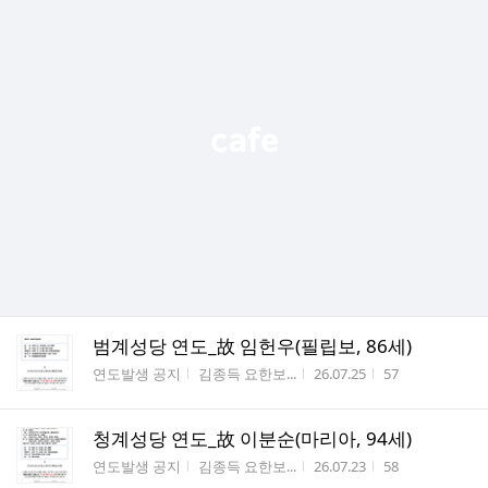
범계성당 연도_故 임헌우(필립보, 86세)
게시판명
작성자
작성시간
조회수
연도발생 공지
김종득 요한보...
26.07.25
57
청계성당 연도_故 이분순(마리아, 94세)
게시판명
작성자
작성시간
조회수
연도발생 공지
김종득 요한보...
26.07.23
58