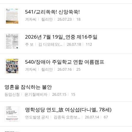
541/교리쏙쏙! 신앙쑥쑥!
게시판명
작성자
작성시간
조회수
겨자씨
릴리안
26.07.23
18
2026년 7월 19일_연중 제16주일
게시판명
작성자
작성시간
조회수
주 보
김 디모테오(...
26.07.18
112
540/장애아 주일학교 연합 여름캠프
게시판명
작성자
작성시간
조회수
겨자씨
릴리안
26.07.16
25
영혼을 잠식하는 불안
게시판명
작성자
작성시간
조회수
등업신청
윤기철예비자
26.07.15
15
명학성당 연도_故 여상섭(다니엘, 78세)
게시판명
작성자
작성시간
조회수
연도발생 공지
김종득 요한보...
26.07.14
67