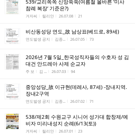
539/교리쏙쏙 신앙쑥쑥(여름철 올바른 ‘미사
참례 복장’ 기준은?)
게시판명
작성자
작성시간
조회수
겨자씨
릴리안
26.07.08
21
비산동성당 연도_故 남상표(베드로, 89세)
게시판명
작성자
작성시간
조회수
연도발생 공지
김종...
26.07.05
73
2026년 7월 5일_한국성직자들의 수호자 성 김
대건 안드레아 사제 순교자
게시판명
작성자
작성시간
조회수
주 보
김 ...
26.07.03
94
중앙성당_故 이규현(데레사, 87세) -장내지역.
장내2구역
게시판명
작성자
작성시간
조회수
연도발생 공지
김종...
26.07.02
71
538/제2회 수원교구 시니어 성가대 합창제/예
비자 미리내성지 순례(6/13(토))
게시판명
작성자
작성시간
조회수
겨자씨
릴리안
26.07.01
23