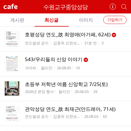
cafe
수원교구중앙성당
카
개
페
별
개
정
카
게시판
최신글
이미지
가입하기
보
별
페
전
전
보
검
호평성당 연도_故 최영애(아가페, 62세)
카
체
기
색
체
게시판명
작성자
작성시간
조회수
연도발생 공지
김종득 요한보...
31분 전
3
페
글
글
리
메
스
543/우리들의 신앙 이야기
뉴
트
게시판명
작성자
작성시간
조회수
겨자씨
릴리안
26.08.05
10
초등부 저학년 여름 신앙학교 7/25(토)
게시판명
작성자
작성시간
조회수
2026년 본당 행사
릴리안
26.08.03
29
관악성당 연도_故 최재근(안드레아, 71세)
게시판명
작성자
작성시간
조회수
연도발생 공지
김종득 요한보...
26.08.03
65